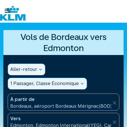

Vols de Bordeaux vers
Edmonton
Aller-retour
expand_more
1 Passager, Classe Économique
expand_more
À partir de
close
Bordeaux, aéroport Bordeaux Mérignac(BOD), Fran
Vers
close
Edmonton, Edmonton International(YEG), Canada