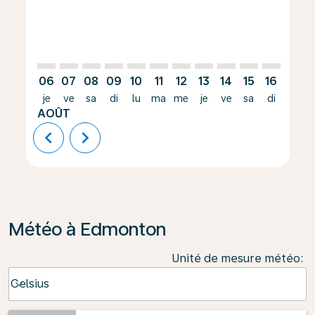
06
07
08
09
10
11
12
13
14
15
16
17
je
ve
sa
di
lu
ma
me
je
ve
sa
di
lu
AOÛT
chevron_left
chevron_right
Météo à Edmonton
Unité de mesure météo
:
Weather unit option Celsius Selected
Celsius
keyboard_arrow_down