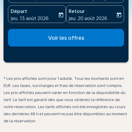
Départ
Retour
today
today
fc-booking-departure-date-aria-label
fc-booking-return-date-ari
jeu. 13 août 2026
jeu. 20 août 2026
Voir les offres
* Les prix affichés sont pour 1 adulte. Tous les montants sont en
EUR. Les taxes, surcharges et frais de réservation sont compris.
Les prix affichés peuvent varier en fonction de la disponibilité du
tarif. Le tarif est garanti dès que vous obtenez la référence de
votre réservation. Les tarifs affichés ont été enregistrés au cours
des dernières 48 h et peuvent ne pas être disponibles au moment
de la réservation.