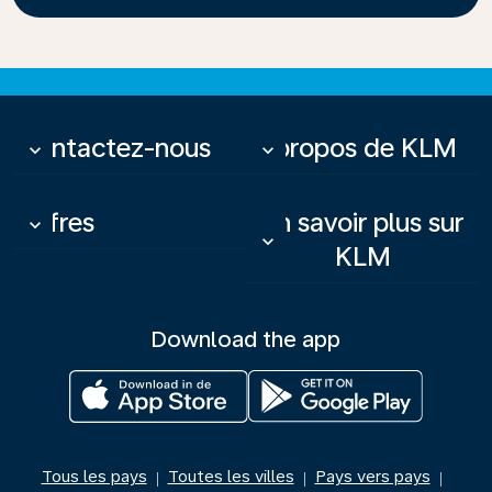
Contactez-nous
À propos de KLM
keyboard_arrow_down
keyboard_arrow_down
Offres
En savoir plus sur
keyboard_arrow_down
keyboard_arrow_down
KLM
Download the app
Tous les pays
Toutes les villes
Pays vers pays
|
|
|