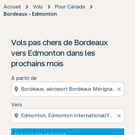
Accueil
Vols
Pour Canada
Bordeaux - Edmonton
Si aucun résultat n’est disponible, cliquez sur « Trouver
Vols pas chers de Bordeaux
vers Edmonton dans les
prochains mois
À partir de
location_on
close
Vers
location_on
close