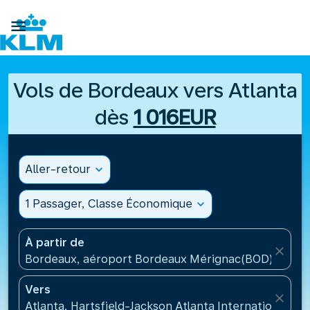

Vols de Bordeaux vers Atlanta
dès
1 016EUR
Aller-retour
expand_more
1 Passager, Classe Économique
expand_more
À partir de
close
Bordeaux, aéroport Bordeaux Mérignac(BOD), Fran
Vers
close
Atlanta, Hartsfield-Jackson Atlanta International Ai