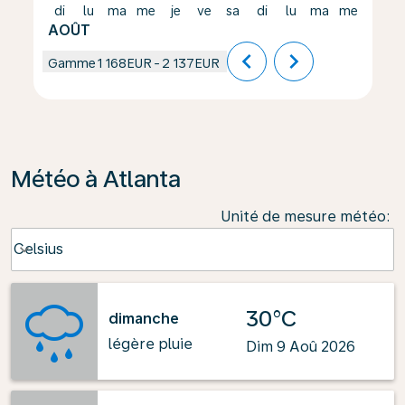
di
lu
ma
me
je
ve
sa
di
lu
ma
me
je
AOÛT
chevron_left
chevron_right
Gamme
1 168EUR
-
2 137EUR
Météo à Atlanta
Unité de mesure météo
:
Weather unit option Celsius Selected
Celsius
keyboard_arrow_down
30°C
dimanche
légère pluie
Dim 9 Aoû 2026