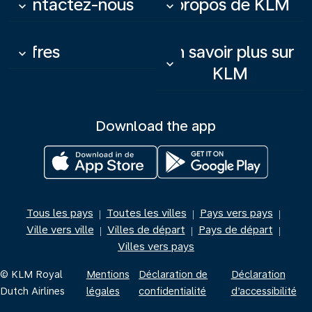
Contactez-nous
À propos de KLM
keyboard_arrow_down
keyboard_arrow_down
Offres
En savoir plus sur
keyboard_arrow_down
keyboard_arrow_down
KLM
Download the app
Tous les pays
Toutes les villes
Pays vers pays
|
|
|
Ville vers ville
Villes de départ
Pays de départ
|
|
|
Villes vers pays
© KLM Royal
Mentions
Déclaration de
Déclaration
Dutch Airlines
légales
confidentialité
d’accessibilité