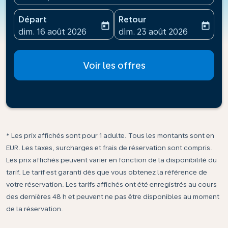
Départ
Retour
today
today
fc-booking-departure-date-aria-label
fc-booking-return-date-ari
dim. 16 août 2026
dim. 23 août 2026
Voir les offres
* Les prix affichés sont pour 1 adulte. Tous les montants sont en
EUR. Les taxes, surcharges et frais de réservation sont compris.
Les prix affichés peuvent varier en fonction de la disponibilité du
tarif. Le tarif est garanti dès que vous obtenez la référence de
votre réservation. Les tarifs affichés ont été enregistrés au cours
des dernières 48 h et peuvent ne pas être disponibles au moment
de la réservation.