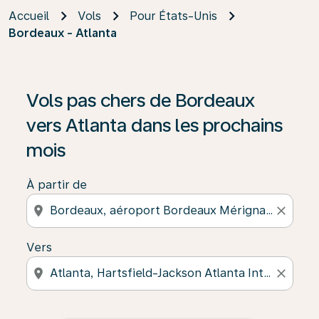
Accueil
Vols
Pour États-Unis
Bordeaux - Atlanta
Vols pas chers de Bordeaux
vers Atlanta dans les prochains
mois
À partir de
location_on
close
Vers
location_on
close