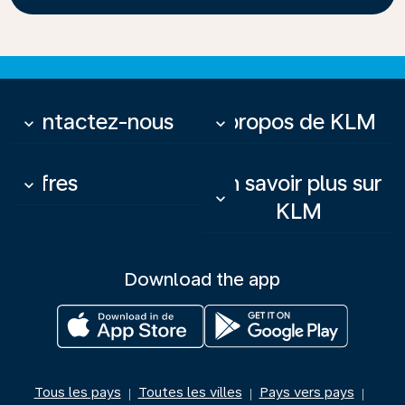
Contactez-nous
À propos de KLM
keyboard_arrow_down
keyboard_arrow_down
Offres
En savoir plus sur
keyboard_arrow_down
keyboard_arrow_down
KLM
Download the app
Tous les pays
Toutes les villes
Pays vers pays
|
|
|