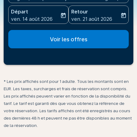
Départ
Retour
today
today
fc-booking-departure-date-aria-label
fc-booking-return-date-ari
ven. 14 août 2026
ven. 21 août 2026
Voir les offres
* Les prix affichés sont pour 1 adulte. Tous les montants sont en
EUR. Les taxes, surcharges et frais de réservation sont compris.
Les prix affichés peuvent varier en fonction de la disponibilité du
tarif. Le tarif est garanti dès que vous obtenez la référence de
votre réservation. Les tarifs affichés ont été enregistrés au cours
des dernières 48 h et peuvent ne pas être disponibles au moment
de la réservation.