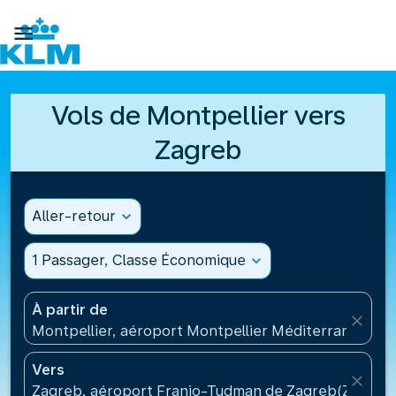

Vols de Montpellier vers
Zagreb
Aller-retour
expand_more
1 Passager, Classe Économique
expand_more
À partir de
close
Montpellier, aéroport Montpellier Méditerranée(MP
Vers
close
Zagreb, aéroport Franjo-Tudman de Zagreb(ZAG), C