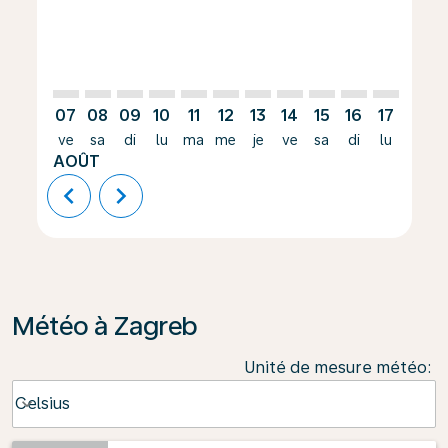
07
08
09
10
11
12
13
14
15
16
17
18
ve
sa
di
lu
ma
me
je
ve
sa
di
lu
ma
AOÛT
chevron_left
chevron_right
Météo à Zagreb
Unité de mesure météo
:
Weather unit option Celsius Selected
Celsius
keyboard_arrow_down