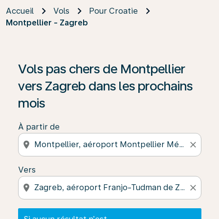
Accueil
Vols
Pour Croatie
Montpellier - Zagreb
Si aucun résultat n’est disponible, cliquez sur « Trouver
Vols pas chers de Montpellier
vers Zagreb dans les prochains
mois
À partir de
location_on
close
Vers
location_on
close