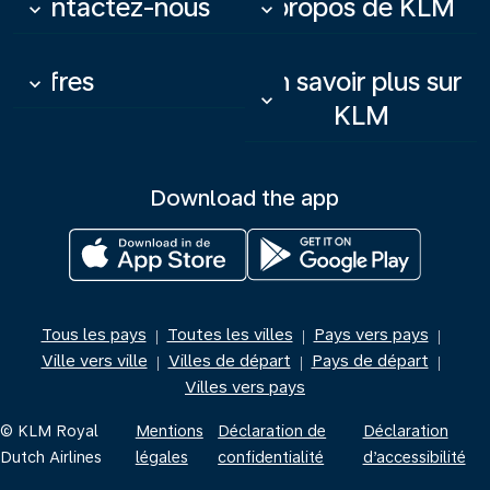
Contactez-nous
À propos de KLM
keyboard_arrow_down
keyboard_arrow_down
Offres
En savoir plus sur
keyboard_arrow_down
keyboard_arrow_down
KLM
Download the app
Tous les pays
Toutes les villes
Pays vers pays
|
|
|
Ville vers ville
Villes de départ
Pays de départ
|
|
|
Villes vers pays
© KLM Royal
Mentions
Déclaration de
Déclaration
Dutch Airlines
légales
confidentialité
d’accessibilité