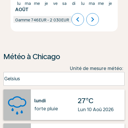
lu
ma
me
je
ve
sa
di
lu
ma
me
je
ve
AOÛT
chevron_left
chevron_right
Gamme
746EUR
-
2 030EUR
Météo à Chicago
Unité de mesure météo
:
Weather unit option Celsius Selected
Celsius
keyboard_arrow_down
27°C
lundi
forte pluie
Lun 10 Aoû 2026