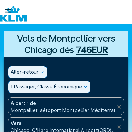

Vols de Montpellier vers
Chicago dès
746EUR
Aller-retour
expand_more
1 Passager, Classe Économique
expand_more
À partir de
close
Montpellier, aéroport Montpellier Méditerranée(MP
Vers
close
Chicago, O'Hare International Airport(ORD), États-U