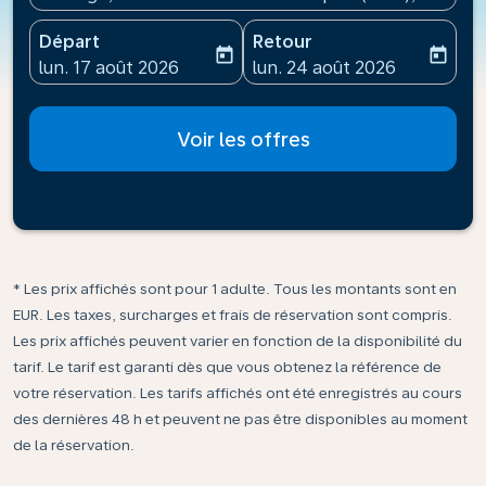
Départ
Retour
today
today
fc-booking-departure-date-aria-label
fc-booking-return-date-ari
lun. 17 août 2026
lun. 24 août 2026
Voir les offres
* Les prix affichés sont pour 1 adulte. Tous les montants sont en
EUR. Les taxes, surcharges et frais de réservation sont compris.
Les prix affichés peuvent varier en fonction de la disponibilité du
tarif. Le tarif est garanti dès que vous obtenez la référence de
votre réservation. Les tarifs affichés ont été enregistrés au cours
des dernières 48 h et peuvent ne pas être disponibles au moment
de la réservation.