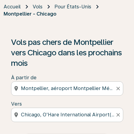
Accueil
Vols
Pour États-Unis
Montpellier - Chicago
Vols pas chers de Montpellier
vers Chicago dans les prochains
mois
À partir de
location_on
close
Vers
location_on
close