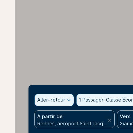
Aller-retour
expand_more
1 Passager, Classe Éc
À partir de
Vers
close