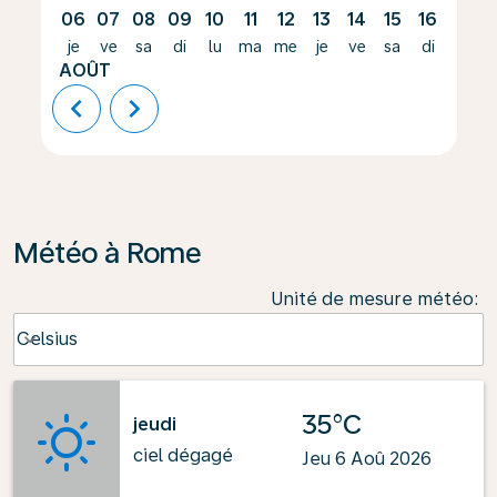
06
07
08
09
10
11
12
13
14
15
16
17
je
ve
sa
di
lu
ma
me
je
ve
sa
di
lu
AOÛT
chevron_left
chevron_right
Météo à Rome
Unité de mesure météo
:
Weather unit option Celsius Selected
Celsius
keyboard_arrow_down
35°C
jeudi
ciel dégagé
Jeu 6 Aoû 2026