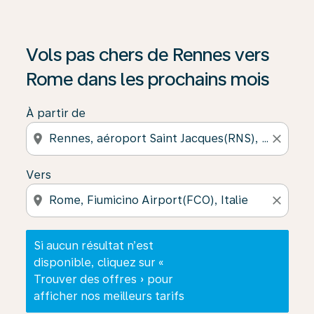
Si aucun résultat n’est disponible, cliquez sur « Trouver
Vols pas chers de Rennes vers
Rome dans les prochains mois
À partir de
location_on
close
Vers
location_on
close
Si aucun résultat n’est
disponible, cliquez sur «
Trouver des offres » pour
afficher nos meilleurs tarifs