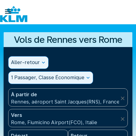

Vols de Rennes vers Rome
Aller-retour
expand_more
1 Passager, Classe Économique
expand_more
À partir de
close
Rennes, aéroport Saint Jacques(RNS), France
Vers
close
Rome, Fiumicino Airport(FCO), Italie
Départ
Retour