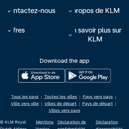
Contactez-nous
À propos de KLM
keyboard_arrow_down
keyboard_arrow_down
Offres
En savoir plus sur
keyboard_arrow_down
keyboard_arrow_down
KLM
Download the app
Tous les pays
Toutes les villes
Pays vers pays
|
|
|
Ville vers ville
Villes de départ
Pays de départ
|
|
|
Villes vers pays
© KLM Royal
Mentions
Déclaration de
Déclaration