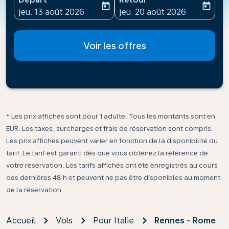
today
today
fc-booking-departure-date-aria-label
fc-booking-return-date-ari
jeu. 13 août 2026
jeu. 20 août 2026
Voir les offres
* Les prix affichés sont pour 1 adulte. Tous les montants sont en
EUR. Les taxes, surcharges et frais de réservation sont compris.
Les prix affichés peuvent varier en fonction de la disponibilité du
tarif. Le tarif est garanti dès que vous obtenez la référence de
votre réservation. Les tarifs affichés ont été enregistrés au cours
des dernières 48 h et peuvent ne pas être disponibles au moment
de la réservation.
Accueil
Vols
Pour Italie
Rennes - Rome