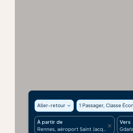
Aller-retour
expand_more
1 Passager, Classe Éc
À partir de
Vers
close