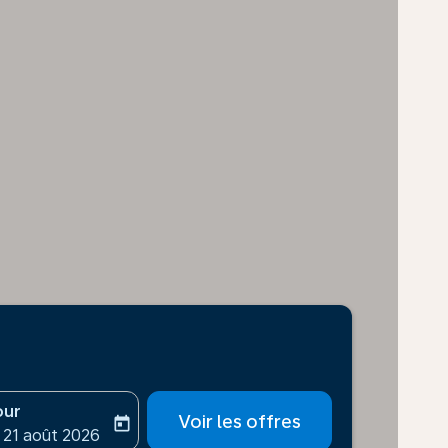
our
Voir les offres
today
-aria-label
ooking-return-date-aria-label
 21 août 2026