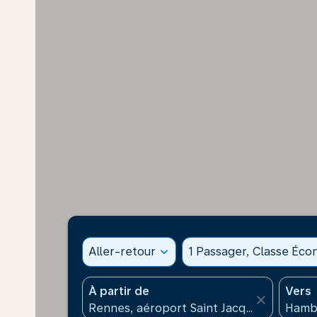
Aller-retour
expand_more
1 Passager, Classe Éc
À partir de
Vers
close