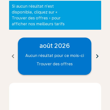
Si aucun résultat n’est
disponible, cliquez sur «
Trouver des offres » pour
afficher nos meilleurs tarifs
août 2026
chevron_left
chevron_right
Aucun résultat pour ce mois-ci
Auc
Trouver des offres
Displaying fares for août-2026