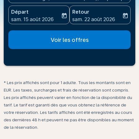
Départ
Retour
today
today
fc-booking-departure-date-aria-label
fc-booking-return-date-ari
sam. 15 août 2026
sam. 22 août 2026
Voir les offres
* Les prix affichés sont pour 1 adulte. Tous les montants sont en
EUR. Les taxes, surcharges et frais de réservation sont compris.
Les prix affichés peuvent varier en fonction de la disponibilité du
tarif. Le tarif est garanti dès que vous obtenez la référence de
votre réservation. Les tarifs affichés ont été enregistrés au cours
des dernières 48 h et peuvent ne pas être disponibles au moment
de la réservation.