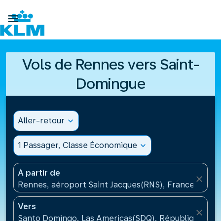

Vols de Rennes vers Saint-
Domingue
Aller-retour
expand_more
1 Passager, Classe Économique
expand_more
À partir de
close
Rennes, aéroport Saint Jacques(RNS), France
Vers
close
Santo Domingo, Las Americas(SDQ), République Dom