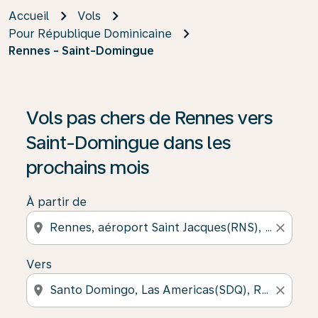
Accueil
Vols
Pour République Dominicaine
Rennes - Saint-Domingue
Si aucun résultat n’est disponible, cliquez sur « Trouver
Vols pas chers de Rennes vers
Saint-Domingue dans les
prochains mois
À partir de
location_on
close
Vers
location_on
close