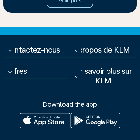
Voir plus
Contactez-nous
À propos de KLM
keyboard_arrow_down
keyboard_arrow_down
Offres
En savoir plus sur
keyboard_arrow_down
keyboard_arrow_down
KLM
Download the app