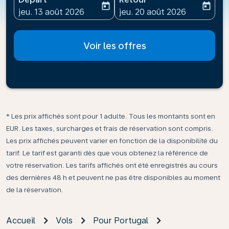
today
today
fc-booking-departure-date-aria-label
fc-booking-return-date-ari
jeu. 13 août 2026
jeu. 20 août 2026
Voir les offres
* Les prix affichés sont pour 1 adulte. Tous les montants sont en
EUR. Les taxes, surcharges et frais de réservation sont compris.
Les prix affichés peuvent varier en fonction de la disponibilité du
tarif. Le tarif est garanti dès que vous obtenez la référence de
votre réservation. Les tarifs affichés ont été enregistrés au cours
des dernières 48 h et peuvent ne pas être disponibles au moment
de la réservation.
Accueil
Vols
Pour Portugal