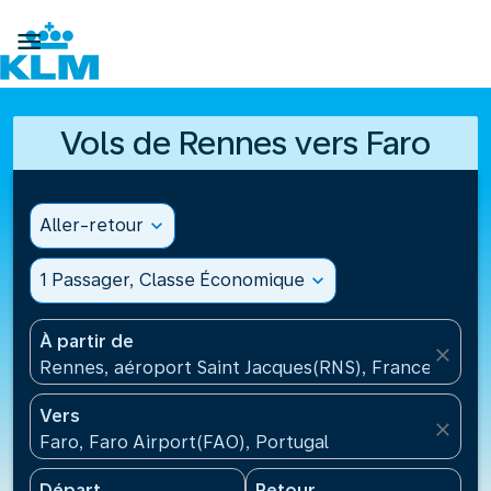

Vols de Rennes vers Faro
Aller-retour
expand_more
1 Passager, Classe Économique
expand_more
À partir de
close
Rennes, aéroport Saint Jacques(RNS), France
Vers
close
Faro, Faro Airport(FAO), Portugal
Départ
Retour