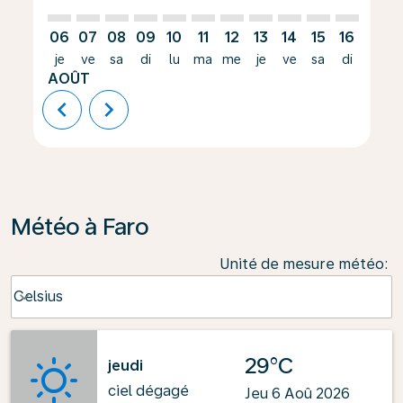
06
07
08
09
10
11
12
13
14
15
16
17
je
ve
sa
di
lu
ma
me
je
ve
sa
di
lu
AOÛT
chevron_left
chevron_right
Météo à Faro
Unité de mesure météo
:
Weather unit option Celsius Selected
Celsius
keyboard_arrow_down
29°C
jeudi
ciel dégagé
Jeu 6 Aoû 2026