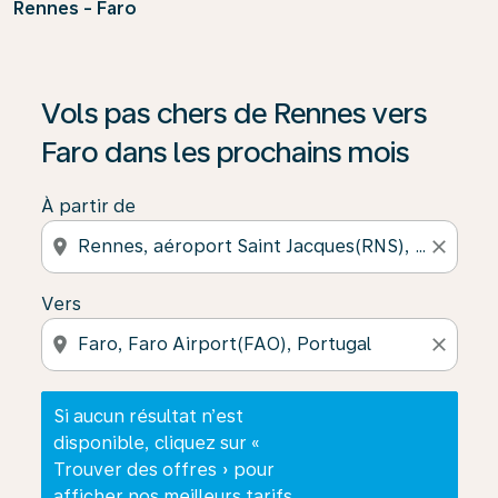
Rennes - Faro
Si aucun résultat n’est disponible, cliquez sur « Trouver
Vols pas chers de Rennes vers
Faro dans les prochains mois
À partir de
location_on
close
Vers
location_on
close
Si aucun résultat n’est
disponible, cliquez sur «
Trouver des offres » pour
afficher nos meilleurs tarifs