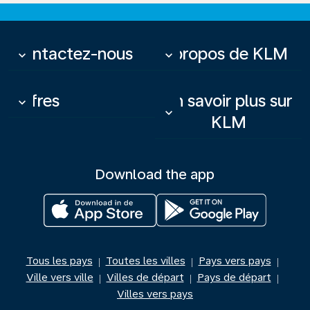
Contactez-nous
À propos de KLM
keyboard_arrow_down
keyboard_arrow_down
Offres
En savoir plus sur
keyboard_arrow_down
keyboard_arrow_down
KLM
Download the app
Tous les pays
Toutes les villes
Pays vers pays
|
|
|
Ville vers ville
Villes de départ
Pays de départ
|
|
|
Villes vers pays