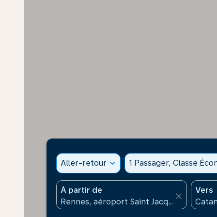
Aller-retour
expand_more
1 Passager, Classe Éc
À partir de
Vers
close