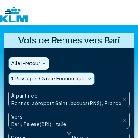

Vols de Rennes vers Bari
Aller-retour
expand_more
1 Passager, Classe Économique
expand_more
À partir de
close
Rennes, aéroport Saint Jacques(RNS), France
Vers
close
Bari, Palese(BRI), Italie
Départ
Retour