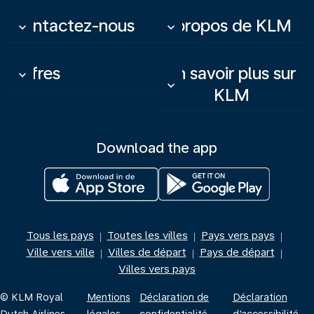
Contactez-nous
À propos de KLM
keyboard_arrow_down
keyboard_arrow_down
Offres
En savoir plus sur
keyboard_arrow_down
keyboard_arrow_down
KLM
Download the app
Tous les pays
Toutes les villes
Pays vers pays
|
|
|
Ville vers ville
Villes de départ
Pays de départ
|
|
|
Villes vers pays
© KLM Royal
Mentions
Déclaration de
Déclaration