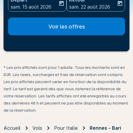
today
today
fc-booking-departure-date-aria-label
fc-booking-return-date-ari
sam. 15 août 2026
sam. 22 août 2026
Voir les offres
* Les prix affichés sont pour 1 adulte. Tous les montants sont en
EUR. Les taxes, surcharges et frais de réservation sont compris.
Les prix affichés peuvent varier en fonction de la disponibilité du
tarif. Le tarif est garanti dès que vous obtenez la référence de
votre réservation. Les tarifs affichés ont été enregistrés au cours
des dernières 48 h et peuvent ne pas être disponibles au moment
de la réservation.
Accueil
Vols
Pour Italie
Rennes - Bari