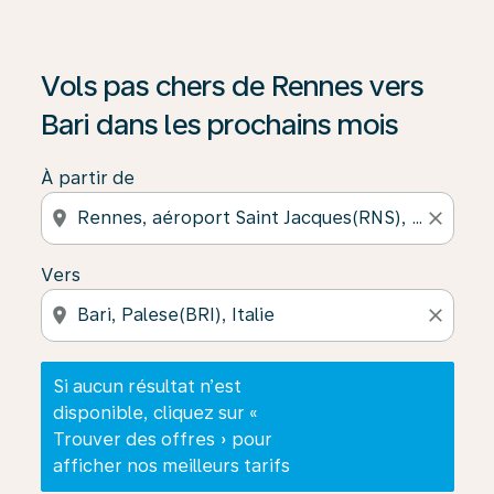
Si aucun résultat n’est disponible, cliquez sur « Trouver
Vols pas chers de Rennes vers
Bari dans les prochains mois
À partir de
location_on
close
Vers
location_on
close
Si aucun résultat n’est
disponible, cliquez sur «
Trouver des offres » pour
afficher nos meilleurs tarifs