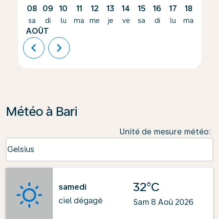
08
09
10
11
12
13
14
15
16
17
18
19
sa
di
lu
ma
me
je
ve
sa
di
lu
ma
me
AOÛT
chevron_left
chevron_right
Météo à Bari
Unité de mesure météo
:
Weather unit option Celsius Selected
Celsius
keyboard_arrow_down
32°C
samedi
ciel dégagé
Sam 8 Aoû 2026