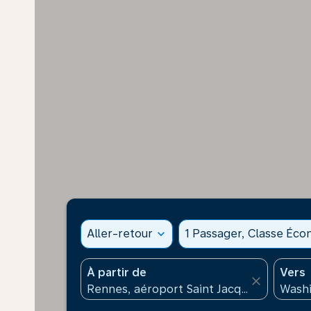
Aller-retour
expand_more
1 Passager, Classe Éc
À partir de
Vers
close