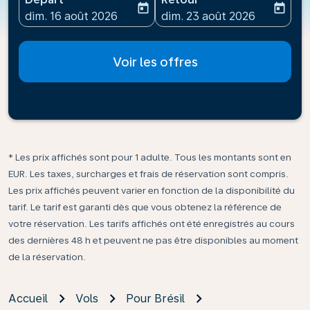
today
today
fc-booking-departure-date-aria-label
fc-booking-return-date-ari
dim. 16 août 2026
dim. 23 août 2026
Voir les offres
* Les prix affichés sont pour 1 adulte. Tous les montants sont en
EUR. Les taxes, surcharges et frais de réservation sont compris.
Les prix affichés peuvent varier en fonction de la disponibilité du
tarif. Le tarif est garanti dès que vous obtenez la référence de
votre réservation. Les tarifs affichés ont été enregistrés au cours
des dernières 48 h et peuvent ne pas être disponibles au moment
de la réservation.
Accueil
Vols
Pour Brésil