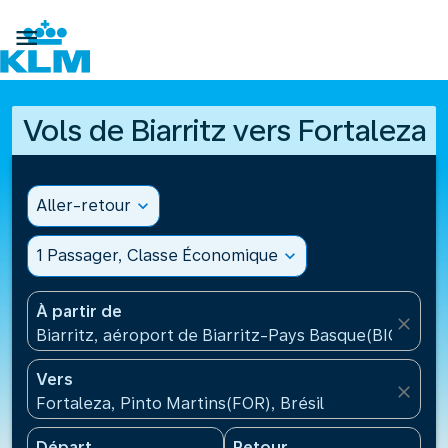

Vols de Biarritz vers Fortaleza
Aller-retour
expand_more
1 Passager, Classe Économique
expand_more
À partir de
close
Biarritz, aéroport de Biarritz-Pays Basque(BIQ), Fra
Vers
close
Fortaleza, Pinto Martins(FOR), Brésil
Départ
Retour