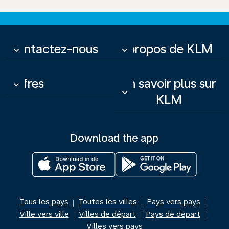
Contactez-nous
À propos de KLM
keyboard_arrow_down
keyboard_arrow_down
Offres
En savoir plus sur
keyboard_arrow_down
keyboard_arrow_down
KLM
Download the app
Tous les pays
Toutes les villes
Pays vers pays
|
|
|
Ville vers ville
Villes de départ
Pays de départ
|
|
|
Villes vers pays