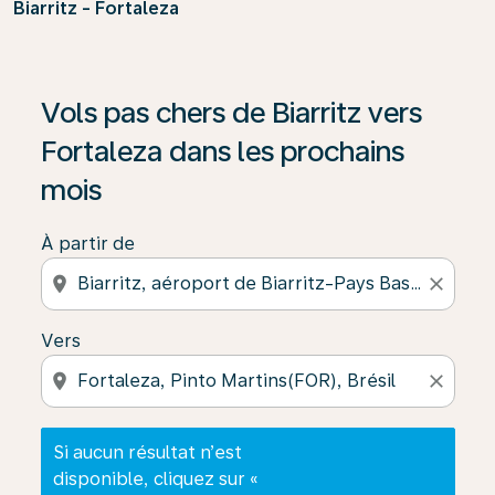
Biarritz - Fortaleza
Si aucun résultat n’est disponible, cliquez sur « Trouver
Vols pas chers de Biarritz vers
Fortaleza dans les prochains
mois
À partir de
location_on
close
Vers
location_on
close
Si aucun résultat n’est
disponible, cliquez sur «