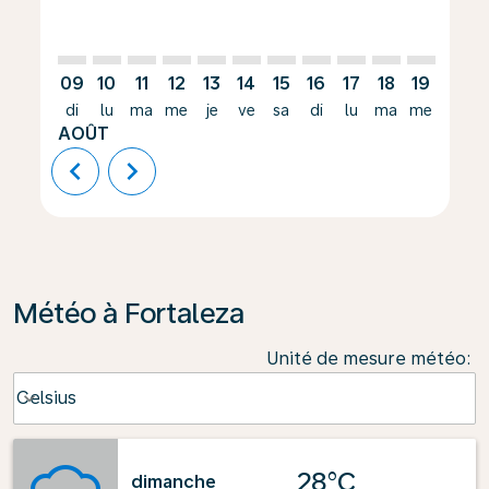
09
10
11
12
13
14
15
16
17
18
19
20
di
lu
ma
me
je
ve
sa
di
lu
ma
me
je
AOÛT
chevron_left
chevron_right
Météo à Fortaleza
Unité de mesure météo
:
Weather unit option Celsius Selected
Celsius
keyboard_arrow_down
28°C
dimanche