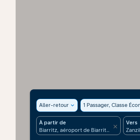
Aller-retour
expand_more
1 Passager, Classe Éc
À partir de
Vers
close