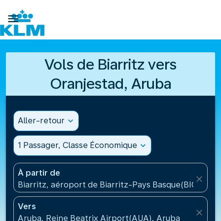

Vols de Biarritz vers
Oranjestad, Aruba
Aller-retour
expand_more
1 Passager, Classe Économique
expand_more
À partir de
close
Biarritz, aéroport de Biarritz-Pays Basque(BIQ), Fra
Vers
close
Aruba, Reine Beatrix Airport(AUA), Aruba