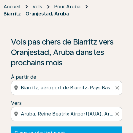
Accueil
Vols
Pour Aruba
Biarritz - Oranjestad, Aruba
Si aucun résultat n’est disponible, cliquez sur « Trouver
Vols pas chers de Biarritz vers
Oranjestad, Aruba dans les
prochains mois
À partir de
location_on
close
Vers
location_on
close