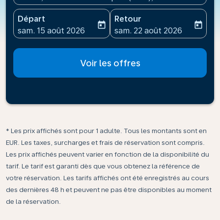
Départ
Retour
today
today
fc-booking-departure-date-aria-label
fc-booking-return-date-ari
sam. 15 août 2026
sam. 22 août 2026
Voir les offres
* Les prix affichés sont pour 1 adulte. Tous les montants sont en
EUR. Les taxes, surcharges et frais de réservation sont compris.
Les prix affichés peuvent varier en fonction de la disponibilité du
tarif. Le tarif est garanti dès que vous obtenez la référence de
votre réservation. Les tarifs affichés ont été enregistrés au cours
des dernières 48 h et peuvent ne pas être disponibles au moment
de la réservation.