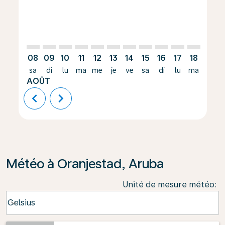
08
09
10
11
12
13
14
15
16
17
18
19
sa
di
lu
ma
me
je
ve
sa
di
lu
ma
me
AOÛT
chevron_left
chevron_right
Météo à Oranjestad, Aruba
Unité de mesure météo
:
Weather unit option Celsius Selected
Celsius
keyboard_arrow_down