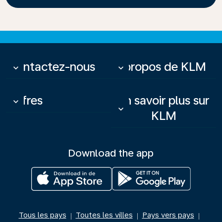
Contactez-nous
À propos de KLM
keyboard_arrow_down
keyboard_arrow_down
Offres
En savoir plus sur
keyboard_arrow_down
keyboard_arrow_down
KLM
Download the app
Tous les pays
Toutes les villes
Pays vers pays
|
|
|