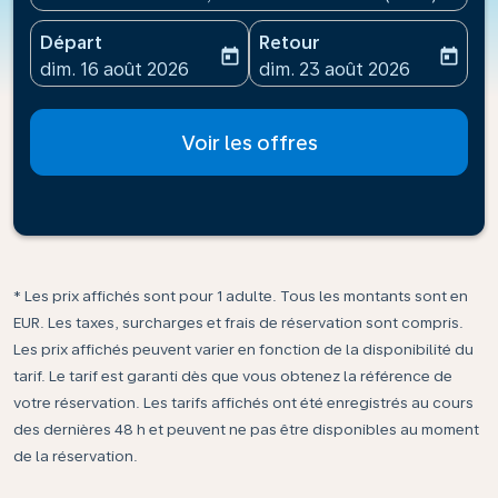
Départ
Retour
today
today
fc-booking-departure-date-aria-label
fc-booking-return-date-ari
dim. 16 août 2026
dim. 23 août 2026
Voir les offres
* Les prix affichés sont pour 1 adulte. Tous les montants sont en
EUR. Les taxes, surcharges et frais de réservation sont compris.
Les prix affichés peuvent varier en fonction de la disponibilité du
tarif. Le tarif est garanti dès que vous obtenez la référence de
votre réservation. Les tarifs affichés ont été enregistrés au cours
des dernières 48 h et peuvent ne pas être disponibles au moment
de la réservation.