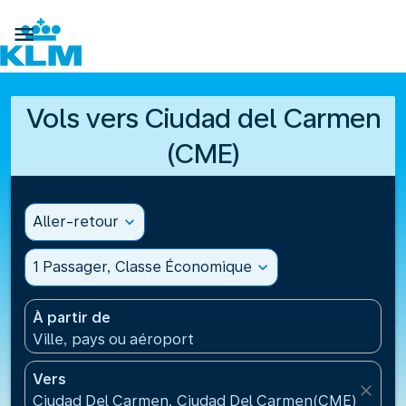

Vols vers Ciudad del Carmen
(CME)
Aller-retour
expand_more
1 Passager, Classe Économique
expand_more
À partir de
Ville, pays ou aéroport
Vers
close
Ciudad Del Carmen, Ciudad Del Carmen(CME), Mexi