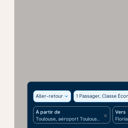
Aller-retour
expand_more
1 Passager, Classe Éc
À partir de
Vers
close