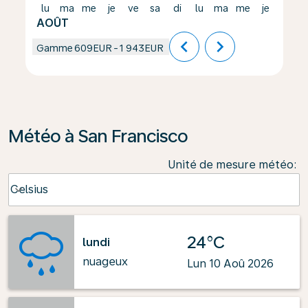
lu
ma
me
je
ve
sa
di
lu
ma
me
je
ve
AOÛT
chevron_left
chevron_right
Gamme
609EUR
-
1 943EUR
Météo à San Francisco
Unité de mesure météo
:
Weather unit option Celsius Selected
Celsius
keyboard_arrow_down
24°C
lundi
nuageux
Lun 10 Aoû 2026