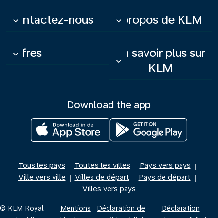
Contactez-nous
À propos de KLM
keyboard_arrow_down
keyboard_arrow_down
Offres
En savoir plus sur
keyboard_arrow_down
keyboard_arrow_down
KLM
Download the app
Tous les pays
Toutes les villes
Pays vers pays
|
|
|
Ville vers ville
Villes de départ
Pays de départ
|
|
|
Villes vers pays
© KLM Royal
Mentions
Déclaration de
Déclaration