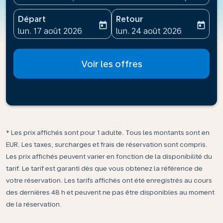
Départ
Retour
today
today
fc-booking-departure-date-aria-label
fc-booking-return-date-ari
lun. 17 août 2026
lun. 24 août 2026
Voir les offres
* Les prix affichés sont pour 1 adulte. Tous les montants sont en
EUR. Les taxes, surcharges et frais de réservation sont compris.
Les prix affichés peuvent varier en fonction de la disponibilité du
tarif. Le tarif est garanti dès que vous obtenez la référence de
votre réservation. Les tarifs affichés ont été enregistrés au cours
des dernières 48 h et peuvent ne pas être disponibles au moment
de la réservation.