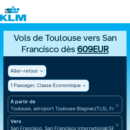

Vols de Toulouse vers San
Francisco dès
609EUR
Aller-retour
expand_more
1 Passager, Classe Économique
expand_more
À partir de
close
Toulouse, aéroport Toulouse Blagnac(TLS), France
Vers
close
San Francisco, San Francisco International(SFO), Ét