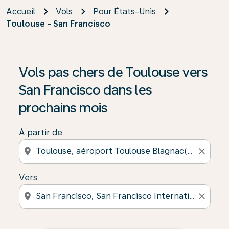
Accueil
Vols
Pour États-Unis
Toulouse - San Francisco
Vols pas chers de Toulouse vers
San Francisco dans les
prochains mois
À partir de
location_on
close
Vers
location_on
close