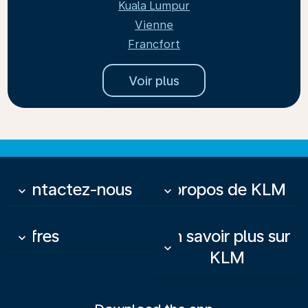
Kuala Lumpur
Vienne
Francfort
Voir plus
Contactez-nous
À propos de KLM
keyboard_arrow_down
keyboard_arrow_down
Offres
En savoir plus sur
keyboard_arrow_down
keyboard_arrow_down
KLM