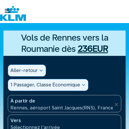

Vols de Rennes vers la
Roumanie dès
236EUR
Aller-retour
expand_more
1 Passager, Classe Économique
expand_more
À partir de
close
Rennes, aéroport Saint Jacques(RNS), France
Vers
Sélectionnez l'arrivée