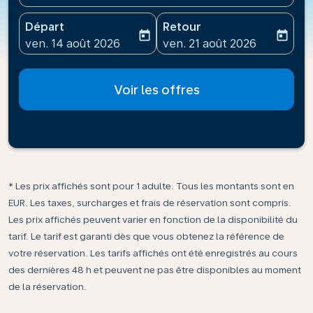
Départ
Retour
today
today
fc-booking-departure-date-aria-label
fc-booking-return-date-ari
ven. 14 août 2026
ven. 21 août 2026
Voir les offres
* Les prix affichés sont pour 1 adulte. Tous les montants sont en
EUR. Les taxes, surcharges et frais de réservation sont compris.
Les prix affichés peuvent varier en fonction de la disponibilité du
tarif. Le tarif est garanti dès que vous obtenez la référence de
votre réservation. Les tarifs affichés ont été enregistrés au cours
des dernières 48 h et peuvent ne pas être disponibles au moment
de la réservation.