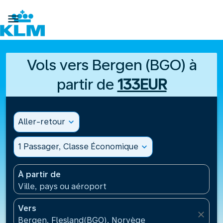

Vols vers Bergen (BGO) à
partir de
133EUR
Aller-retour
expand_more
1 Passager, Classe Économique
expand_more
À partir de
Ville, pays ou aéroport
Vers
close
Bergen, Flesland(BGO), Norvège