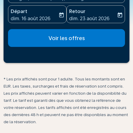
Départ
Retour
today
today
fc-booking-departure-date-aria-label
fc-booking-return-date-ari
dim. 16 août 2026
dim. 23 août 2026
Voir les offres
* Les prix affichés sont pour 1 adulte. Tous les montants sont en
EUR. Les taxes, surcharges et frais de réservation sont compris.
Les prix affichés peuvent varier en fonction de la disponibilité du
tarif. Le tarif est garanti dès que vous obtenez la référence de
votre réservation. Les tarifs affichés ont été enregistrés au cours
des dernières 48 h et peuvent ne pas être disponibles au moment
de la réservation.