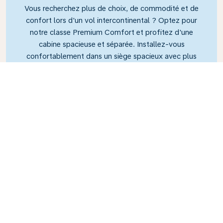
Vous recherchez plus de choix, de commodité et de
confort lors d'un vol intercontinental ? Optez pour
notre classe Premium Comfort et profitez d'une
cabine spacieuse et séparée. Installez-vous
confortablement dans un siège spacieux avec plus
d'espace pour les jambes et une plus grande
inclinaison, pour vous détendre et vous reposer tout
au long de votre vol.
Link