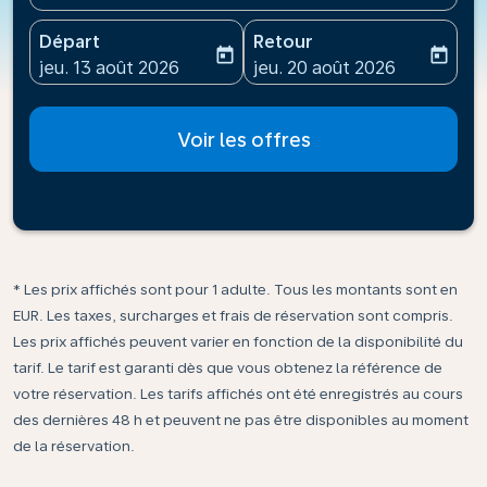
Départ
Retour
today
today
fc-booking-departure-date-aria-label
fc-booking-return-date-ari
jeu. 13 août 2026
jeu. 20 août 2026
Voir les offres
* Les prix affichés sont pour 1 adulte. Tous les montants sont en
EUR. Les taxes, surcharges et frais de réservation sont compris.
Les prix affichés peuvent varier en fonction de la disponibilité du
tarif. Le tarif est garanti dès que vous obtenez la référence de
votre réservation. Les tarifs affichés ont été enregistrés au cours
des dernières 48 h et peuvent ne pas être disponibles au moment
de la réservation.