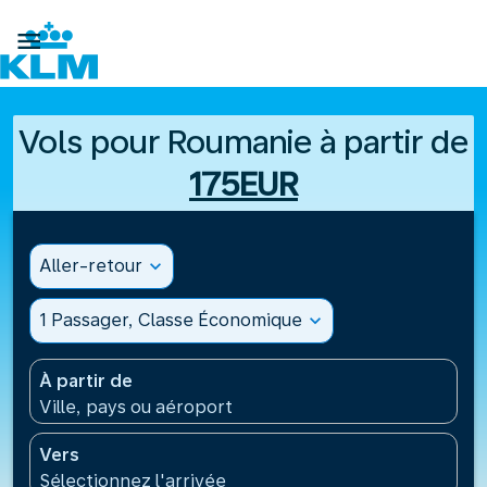

Vols pour Roumanie à partir de
175EUR
Aller-retour
expand_more
1 Passager, Classe Économique
expand_more
À partir de
Ville, pays ou aéroport
Vers
Sélectionnez l'arrivée