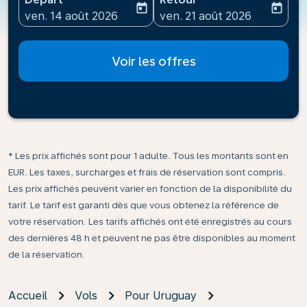
today
today
fc-booking-departure-date-aria-label
fc-booking-return-date-ari
ven. 14 août 2026
ven. 21 août 2026
Voir les offres
* Les prix affichés sont pour 1 adulte. Tous les montants sont en
EUR. Les taxes, surcharges et frais de réservation sont compris.
Les prix affichés peuvent varier en fonction de la disponibilité du
tarif. Le tarif est garanti dès que vous obtenez la référence de
votre réservation. Les tarifs affichés ont été enregistrés au cours
des dernières 48 h et peuvent ne pas être disponibles au moment
de la réservation.
Accueil
Vols
Pour Uruguay