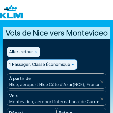

Vols de Nice vers Montevideo
Aller-retour
expand_more
1 Passager, Classe Économique
expand_more
À partir de
close
Nice, aéroport Nice Côte d'Azur(NCE), France
Vers
close
Montevideo, aéroport international de Carrasco(MV
Départ
Retour