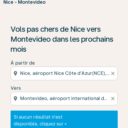
Nice - Montevideo
Si aucun résultat n’est disponible, cliquez sur « Trouver
Vols pas chers de Nice vers
Montevideo dans les prochains
mois
À partir de
location_on
close
Vers
location_on
close
Si aucun résultat n’est
disponible, cliquez sur «