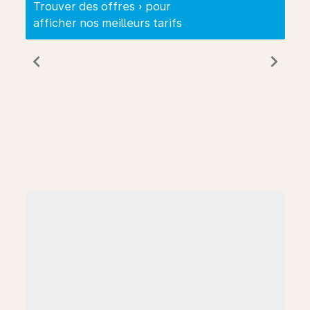
Trouver des offres » pour
afficher nos meilleurs tarifs
chevron_left
chevron_right