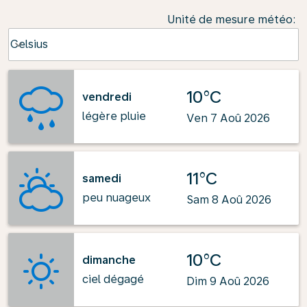
Unité de mesure météo
:
Weather unit option Celsius Selected
Celsius
keyboard_arrow_down
10°C
vendredi
légère pluie
Ven 7 Aoû 2026
11°C
samedi
peu nuageux
Sam 8 Aoû 2026
10°C
dimanche
ciel dégagé
Dim 9 Aoû 2026