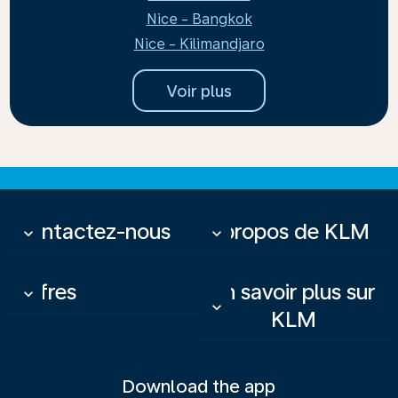
Nice - Bangkok
Nice - Kilimandjaro
Voir plus
Contactez-nous
À propos de KLM
keyboard_arrow_down
keyboard_arrow_down
Offres
En savoir plus sur
keyboard_arrow_down
keyboard_arrow_down
KLM
Download the app