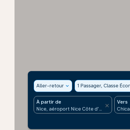
Aller-retour
expand_more
1 Passager, Classe Éc
À partir de
Vers
close