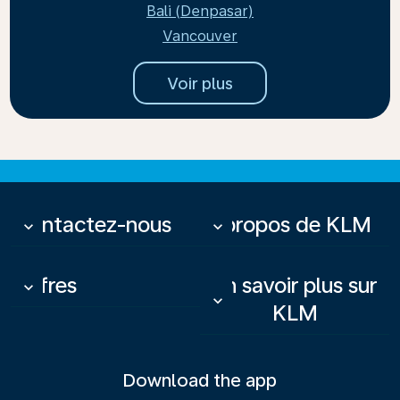
Bali (Denpasar)
Vancouver
Voir plus
Contactez-nous
À propos de KLM
keyboard_arrow_down
keyboard_arrow_down
Offres
En savoir plus sur
keyboard_arrow_down
keyboard_arrow_down
KLM
Download the app