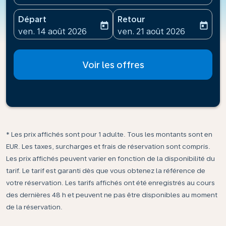
Départ
Retour
today
today
fc-booking-departure-date-aria-label
fc-booking-return-date-ari
ven. 14 août 2026
ven. 21 août 2026
Voir les offres
* Les prix affichés sont pour 1 adulte. Tous les montants sont en
EUR. Les taxes, surcharges et frais de réservation sont compris.
Les prix affichés peuvent varier en fonction de la disponibilité du
tarif. Le tarif est garanti dès que vous obtenez la référence de
votre réservation. Les tarifs affichés ont été enregistrés au cours
des dernières 48 h et peuvent ne pas être disponibles au moment
de la réservation.