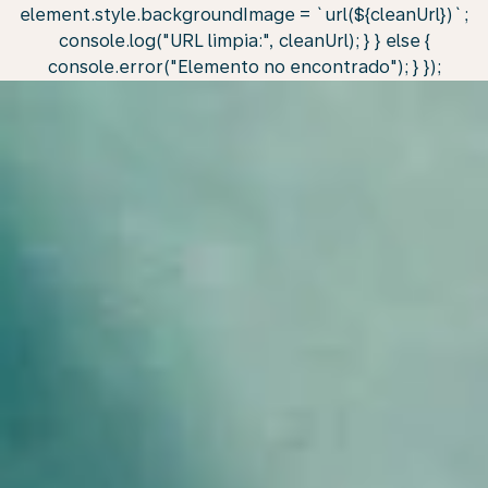
element.style.backgroundImage = `url(${cleanUrl})`;
console.log("URL limpia:", cleanUrl); } } else {
console.error("Elemento no encontrado"); } });