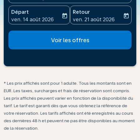
Départ
Retour
today
today
fc-booking-departure-date-aria-label
fc-booking-return-date-ari
ven. 14 août 2026
ven. 21 août 2026
Voir les offres
* Les prix affichés sont pour 1 adulte. Tous les montants sont en
EUR. Les taxes, surcharges et frais de réservation sont compris.
Les prix affichés peuvent varier en fonction de la disponibilité du
tarif. Le tarif est garanti dès que vous obtenez la référence de
votre réservation. Les tarifs affichés ont été enregistrés au cours
des dernières 48 h et peuvent ne pas être disponibles au moment
de la réservation.