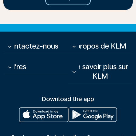
Contactez-nous
À propos de KLM
keyboard_arrow_down
keyboard_arrow_down
Offres
En savoir plus sur
keyboard_arrow_down
keyboard_arrow_down
KLM
Download the app