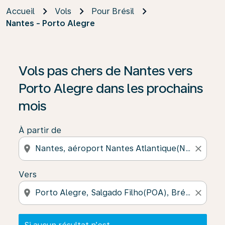
Accueil
Vols
Pour Brésil
Nantes - Porto Alegre
Si aucun résultat n’est disponible, cliquez sur « Trouver
Vols pas chers de Nantes vers
Porto Alegre dans les prochains
mois
À partir de
location_on
close
Vers
location_on
close