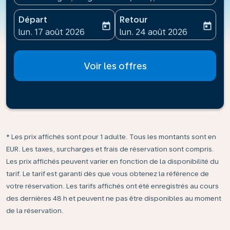
Départ
Retour
today
today
fc-booking-departure-date-aria-label
fc-booking-return-date-ari
lun. 17 août 2026
lun. 24 août 2026
Voir les offres
* Les prix affichés sont pour 1 adulte. Tous les montants sont en
EUR. Les taxes, surcharges et frais de réservation sont compris.
Les prix affichés peuvent varier en fonction de la disponibilité du
tarif. Le tarif est garanti dès que vous obtenez la référence de
votre réservation. Les tarifs affichés ont été enregistrés au cours
des dernières 48 h et peuvent ne pas être disponibles au moment
de la réservation.