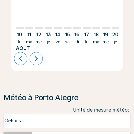
10
11
12
13
14
15
16
17
18
19
20
21
lu
ma
me
je
ve
sa
di
lu
ma
me
je
ve
AOÛT
chevron_left
chevron_right
Météo à Porto Alegre
Unité de mesure météo
:
Weather unit option Celsius Selected
Celsius
keyboard_arrow_down