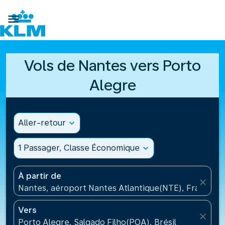

Vols de Nantes vers Porto
Alegre
Aller-retour
expand_more
1 Passager, Classe Économique
expand_more
À partir de
close
Nantes, aéroport Nantes Atlantique(NTE), France
Vers
close
Porto Alegre, Salgado Filho(POA), Brésil