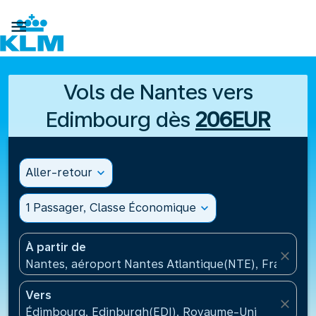

Vols de Nantes vers
Edimbourg dès
206EUR
Aller-retour
expand_more
1 Passager, Classe Économique
expand_more
À partir de
close
Nantes, aéroport Nantes Atlantique(NTE), France
Vers
close
Édimbourg, Edinburgh(EDI), Royaume-Uni