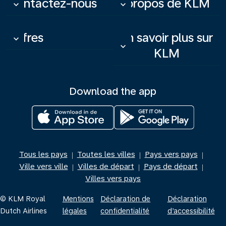
Contactez-nous
À propos de KLM
keyboard_arrow_down
keyboard_arrow_down
Offres
En savoir plus sur
keyboard_arrow_down
keyboard_arrow_down
KLM
Download the app
Tous les pays
Toutes les villes
Pays vers pays
|
|
|
Ville vers ville
Villes de départ
Pays de départ
|
|
|
Villes vers pays
© KLM Royal
Mentions
Déclaration de
Déclaration
Dutch Airlines
légales
confidentialité
d’accessibilité