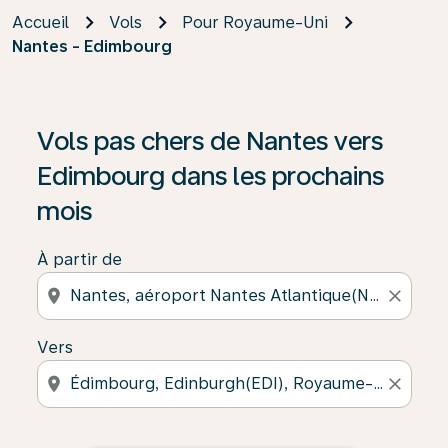
Accueil
Vols
Pour Royaume-Uni
Nantes - Edimbourg
Vols pas chers de Nantes vers
Edimbourg dans les prochains
mois
À partir de
location_on
close
Vers
location_on
close