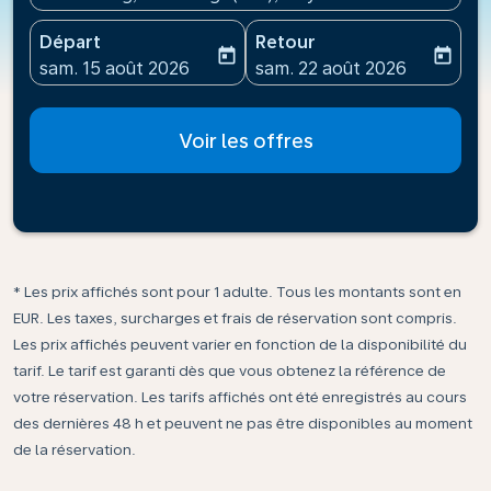
Départ
Retour
today
today
fc-booking-departure-date-aria-label
fc-booking-return-date-ari
sam. 15 août 2026
sam. 22 août 2026
Voir les offres
* Les prix affichés sont pour 1 adulte. Tous les montants sont en
EUR. Les taxes, surcharges et frais de réservation sont compris.
Les prix affichés peuvent varier en fonction de la disponibilité du
tarif. Le tarif est garanti dès que vous obtenez la référence de
votre réservation. Les tarifs affichés ont été enregistrés au cours
des dernières 48 h et peuvent ne pas être disponibles au moment
de la réservation.