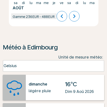
sa
di
lu
ma
me
je
ve
sa
di
lu
ma
me
AOÛT
chevron_left
chevron_right
Gamme
236EUR
-
488EUR
Météo à Edimbourg
Unité de mesure météo
:
Weather unit option Celsius Selected
Celsius
keyboard_arrow_down
16°C
dimanche
légère pluie
Dim 9 Aoû 2026