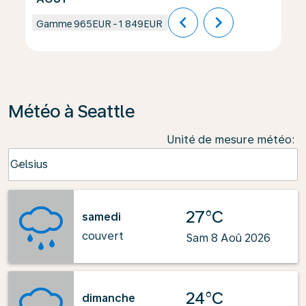
chevron_left
chevron_right
Gamme
965EUR
-
1 849EUR
Météo à Seattle
Unité de mesure météo
:
Weather unit option Celsius Selected
Celsius
keyboard_arrow_down
27°C
samedi
couvert
Sam 8 Aoû 2026
24°C
dimanche