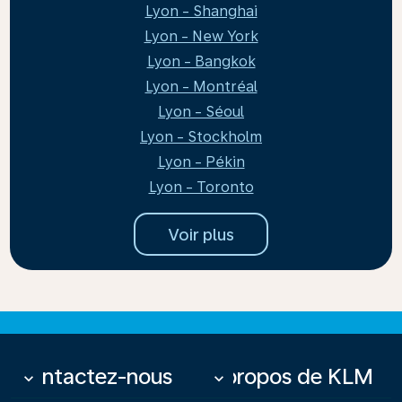
Lyon - Shanghai
Lyon - New York
Lyon - Bangkok
Lyon - Montréal
Lyon - Séoul
Lyon - Stockholm
Lyon - Pékin
Lyon - Toronto
Voir plus
Contactez-nous
À propos de KLM
keyboard_arrow_down
keyboard_arrow_down