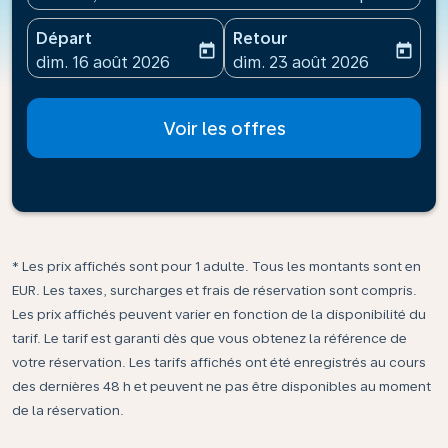
Départ
Retour
today
today
fc-booking-departure-date-aria-label
fc-booking-return-date-ari
dim. 16 août 2026
dim. 23 août 2026
Voir les offres
* Les prix affichés sont pour 1 adulte. Tous les montants sont en
EUR. Les taxes, surcharges et frais de réservation sont compris.
Les prix affichés peuvent varier en fonction de la disponibilité du
tarif. Le tarif est garanti dès que vous obtenez la référence de
votre réservation. Les tarifs affichés ont été enregistrés au cours
des dernières 48 h et peuvent ne pas être disponibles au moment
de la réservation.