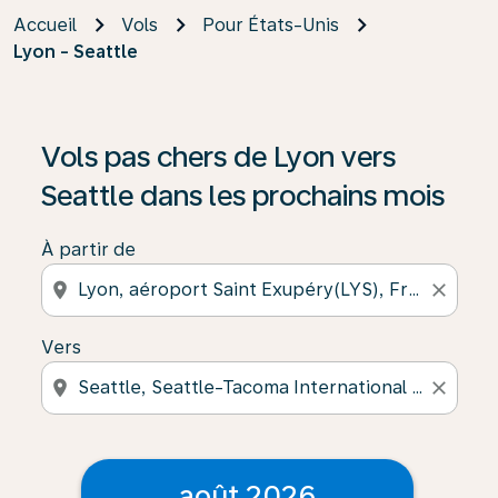
Accueil
Vols
Pour États-Unis
Lyon - Seattle
Vols pas chers de Lyon vers
Seattle dans les prochains mois
À partir de
location_on
close
Vers
location_on
close
août 2026