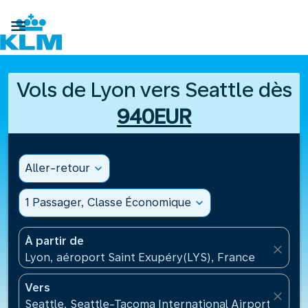

Vols de Lyon vers Seattle dès
940EUR
Aller-retour
expand_more
1 Passager, Classe Économique
expand_more
À partir de
close
Lyon, aéroport Saint Exupéry(LYS), France
Vers
close
Seattle, Seattle-Tacoma International Airport(SEA),