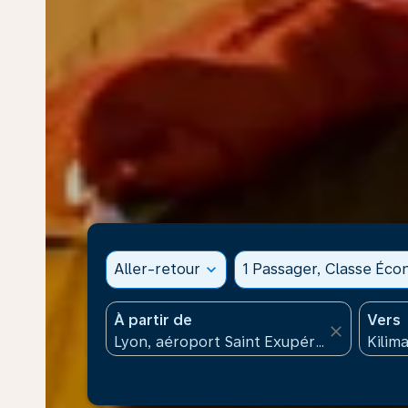
Aller-retour
expand_more
1 Passager, Classe Éc
À partir de
Vers
close