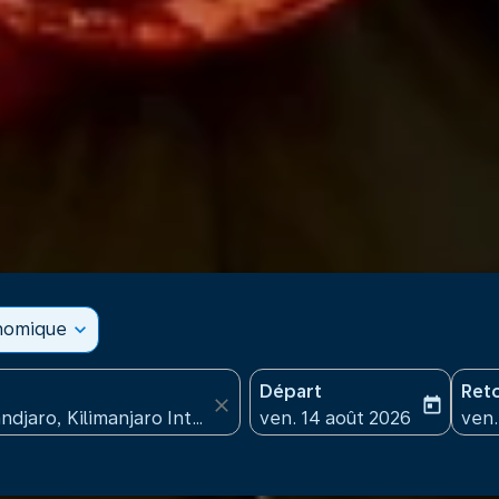
onomique
expand_more
Départ
Ret
close
today
fc-booking-departure-date
fc-b
ven. 14 août 2026
ven.