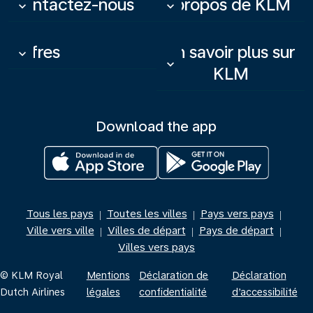
Contactez-nous
À propos de KLM
keyboard_arrow_down
keyboard_arrow_down
Offres
En savoir plus sur
keyboard_arrow_down
keyboard_arrow_down
KLM
Download the app
Tous les pays
Toutes les villes
Pays vers pays
|
|
|
Ville vers ville
Villes de départ
Pays de départ
|
|
|
Villes vers pays
© KLM Royal
Mentions
Déclaration de
Déclaration
Dutch Airlines
légales
confidentialité
d’accessibilité