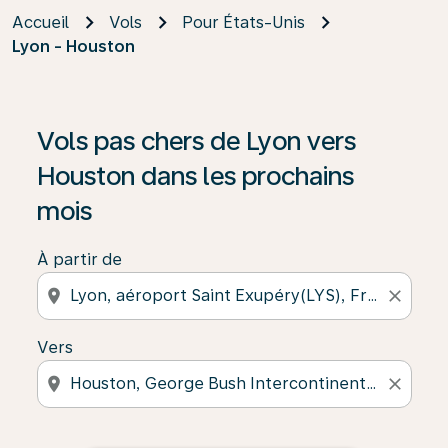
Accueil
Vols
Pour États-Unis
Lyon - Houston
Vols pas chers de Lyon vers
Houston dans les prochains
mois
À partir de
location_on
close
Vers
location_on
close