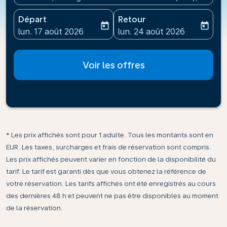
Départ
Retour
today
today
fc-booking-departure-date-aria-label
fc-booking-return-date-ari
lun. 17 août 2026
lun. 24 août 2026
Voir les offres
* Les prix affichés sont pour 1 adulte. Tous les montants sont en
EUR. Les taxes, surcharges et frais de réservation sont compris.
Les prix affichés peuvent varier en fonction de la disponibilité du
tarif. Le tarif est garanti dès que vous obtenez la référence de
votre réservation. Les tarifs affichés ont été enregistrés au cours
des dernières 48 h et peuvent ne pas être disponibles au moment
de la réservation.