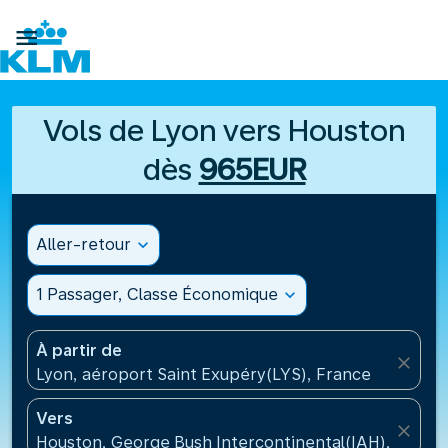

Vols de Lyon vers Houston
dès
965EUR
Aller-retour
expand_more
1 Passager, Classe Économique
expand_more
À partir de
close
Lyon, aéroport Saint Exupéry(LYS), France
Vers
close
Houston, George Bush Intercontinental(IAH), États-