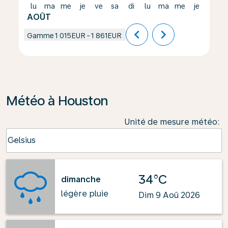
lu
ma
me
je
ve
sa
di
lu
ma
me
je
ve
AOÛT
chevron_left
chevron_right
Gamme
1 015EUR
-
1 861EUR
Météo à Houston
Unité de mesure météo
:
Weather unit option Celsius Selected
Celsius
keyboard_arrow_down
34°C
dimanche
légère pluie
Dim 9 Aoû 2026