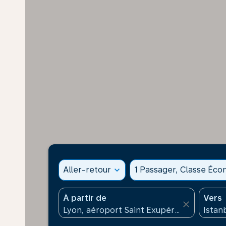
Aller-retour
expand_more
1 Passager, Classe Éc
À partir de
Vers
close