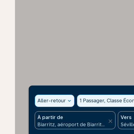
Aller-retour
expand_more
1 Passager, Classe Éc
À partir de
Vers
close