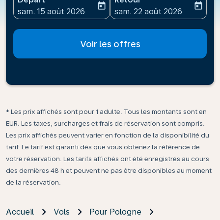
today
today
fc-booking-departure-date-aria-label
fc-booking-return-date-ari
sam. 15 août 2026
sam. 22 août 2026
Voir les offres
* Les prix affichés sont pour 1 adulte. Tous les montants sont en
EUR. Les taxes, surcharges et frais de réservation sont compris.
Les prix affichés peuvent varier en fonction de la disponibilité du
tarif. Le tarif est garanti dès que vous obtenez la référence de
votre réservation. Les tarifs affichés ont été enregistrés au cours
des dernières 48 h et peuvent ne pas être disponibles au moment
de la réservation.
Accueil
Vols
Pour Pologne