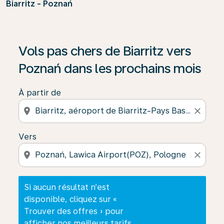
Biarritz - Poznań
Si aucun résultat n’est disponible, cliquez sur « Trouver
Vols pas chers de Biarritz vers
Poznań dans les prochains mois
À partir de
location_on
close
Vers
location_on
close
Si aucun résultat n’est
disponible, cliquez sur «
Trouver des offres » pour
afficher nos meilleurs tarifs