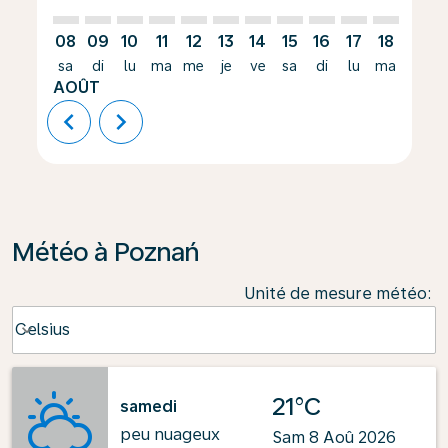
08
09
10
11
12
13
14
15
16
17
18
19
sa
di
lu
ma
me
je
ve
sa
di
lu
ma
me
AOÛT
chevron_left
chevron_right
Météo à Poznań
Unité de mesure météo
:
Weather unit option Celsius Selected
Celsius
keyboard_arrow_down
21°C
samedi
peu nuageux
Sam 8 Aoû 2026