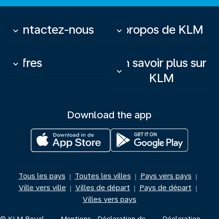
Contactez-nous
À propos de KLM
keyboard_arrow_down
keyboard_arrow_down
Offres
En savoir plus sur
keyboard_arrow_down
keyboard_arrow_down
KLM
Download the app
Tous les pays
Toutes les villes
Pays vers pays
|
|
|
Ville vers ville
Villes de départ
Pays de départ
|
|
|
Villes vers pays