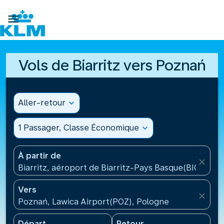

Vols de Biarritz vers Poznań
Aller-retour
expand_more
1 Passager, Classe Économique
expand_more
À partir de
close
Biarritz, aéroport de Biarritz-Pays Basque(BIQ), Fra
Vers
close
Poznań, Lawica Airport(POZ), Pologne
Départ
Retour