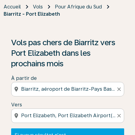
Accueil
Vols
Pour Afrique du Sud
Biarritz - Port Elizabeth
Si aucun résultat n’est disponible, cliquez sur « Trouver
Vols pas chers de Biarritz vers
Port Elizabeth dans les
prochains mois
À partir de
location_on
close
Vers
location_on
close