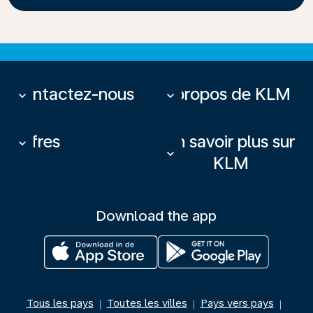
Contactez-nous
À propos de KLM
keyboard_arrow_down
keyboard_arrow_down
Offres
En savoir plus sur
keyboard_arrow_down
keyboard_arrow_down
KLM
Download the app
Tous les pays
Toutes les villes
Pays vers pays
|
|
|