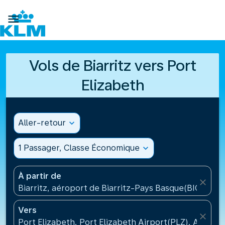

Vols de Biarritz vers Port
Elizabeth
Aller-retour
expand_more
1 Passager, Classe Économique
expand_more
À partir de
close
Biarritz, aéroport de Biarritz-Pays Basque(BIQ), Fra
Vers
close
Port Elizabeth, Port Elizabeth Airport(PLZ), Afrique