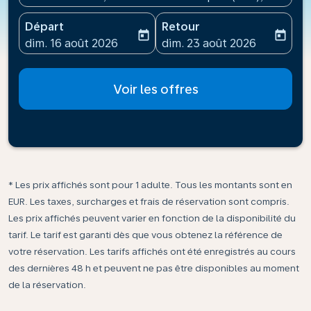
Départ
Retour
today
today
fc-booking-departure-date-aria-label
fc-booking-return-date-ari
dim. 16 août 2026
dim. 23 août 2026
Voir les offres
* Les prix affichés sont pour 1 adulte. Tous les montants sont en
EUR. Les taxes, surcharges et frais de réservation sont compris.
Les prix affichés peuvent varier en fonction de la disponibilité du
tarif. Le tarif est garanti dès que vous obtenez la référence de
votre réservation. Les tarifs affichés ont été enregistrés au cours
des dernières 48 h et peuvent ne pas être disponibles au moment
de la réservation.