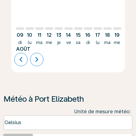
09
10
11
12
13
14
15
16
17
18
19
20
di
lu
ma
me
je
ve
sa
di
lu
ma
me
je
AOÛT
chevron_left
chevron_right
Météo à Port Elizabeth
Unité de mesure météo
:
Weather unit option Celsius Selected
Celsius
keyboard_arrow_down