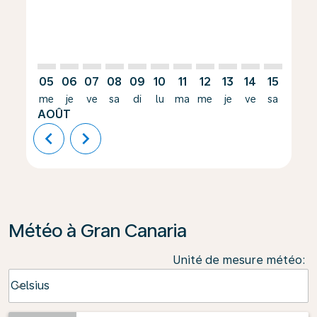
05
06
07
08
09
10
11
12
13
14
15
16
me
je
ve
sa
di
lu
ma
me
je
ve
sa
di
AOÛT
chevron_left
chevron_right
Météo à Gran Canaria
Unité de mesure météo
:
Weather unit option Celsius Selected
Celsius
keyboard_arrow_down