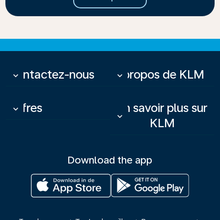
Contactez-nous
À propos de KLM
keyboard_arrow_down
keyboard_arrow_down
Offres
En savoir plus sur
keyboard_arrow_down
keyboard_arrow_down
KLM
Download the app