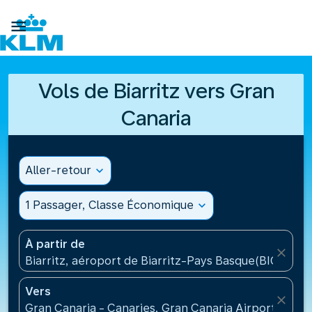

Vols de Biarritz vers Gran
Canaria
Aller-retour
expand_more
1 Passager, Classe Économique
expand_more
À partir de
close
Biarritz, aéroport de Biarritz-Pays Basque(BIQ), Fra
Vers
close
Gran Canaria - Canaries, Gran Canaria Airport(LPA)