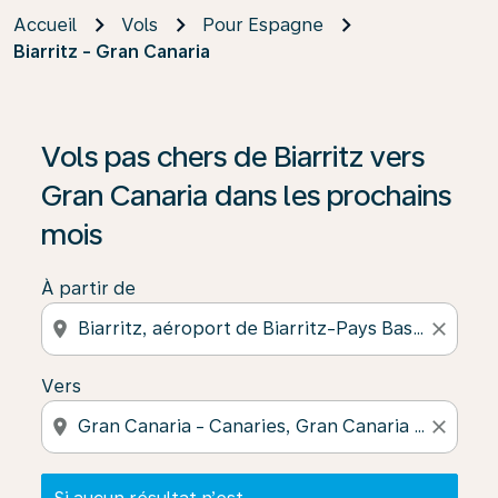
Accueil
Vols
Pour Espagne
Biarritz - Gran Canaria
Si aucun résultat n’est disponible, cliquez sur « Trouver
Vols pas chers de Biarritz vers
Gran Canaria dans les prochains
mois
À partir de
location_on
close
Vers
location_on
close