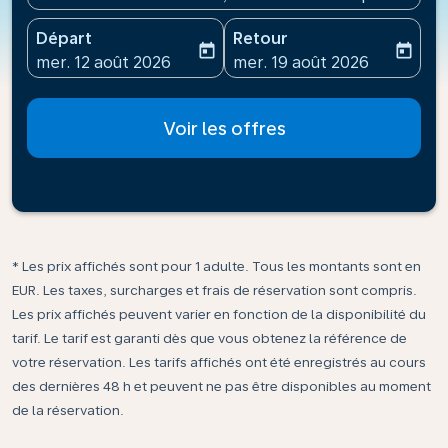
Départ
Retour
today
today
fc-booking-departure-date-aria-label
fc-booking-return-date-ari
mer. 12 août 2026
mer. 19 août 2026
Voir les offres
* Les prix affichés sont pour 1 adulte. Tous les montants sont en
EUR. Les taxes, surcharges et frais de réservation sont compris.
Les prix affichés peuvent varier en fonction de la disponibilité du
tarif. Le tarif est garanti dès que vous obtenez la référence de
votre réservation. Les tarifs affichés ont été enregistrés au cours
des dernières 48 h et peuvent ne pas être disponibles au moment
de la réservation.