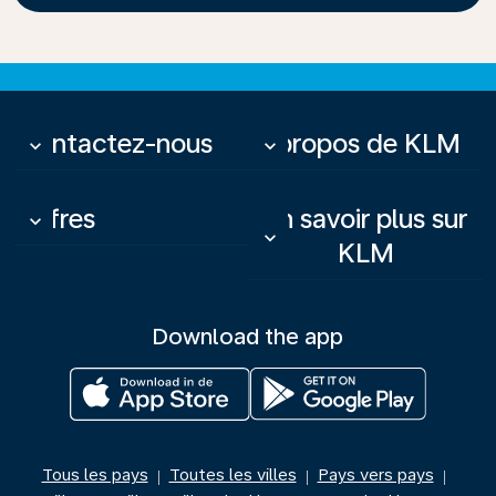
Contactez-nous
À propos de KLM
keyboard_arrow_down
keyboard_arrow_down
Offres
En savoir plus sur
keyboard_arrow_down
keyboard_arrow_down
KLM
Download the app
Tous les pays
Toutes les villes
Pays vers pays
|
|
|