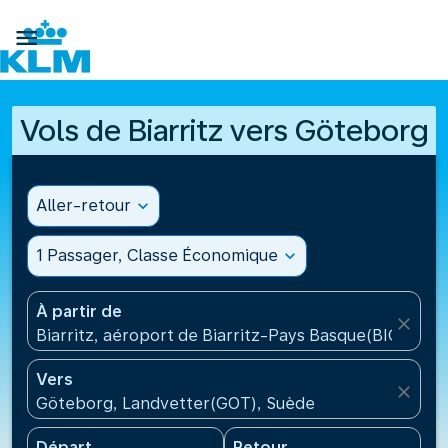

Vols de Biarritz vers Göteborg
Aller-retour
expand_more
1 Passager, Classe Économique
expand_more
À partir de
close
Biarritz, aéroport de Biarritz-Pays Basque(BIQ), Fra
Vers
close
Göteborg, Landvetter(GOT), Suède
Départ
Retour