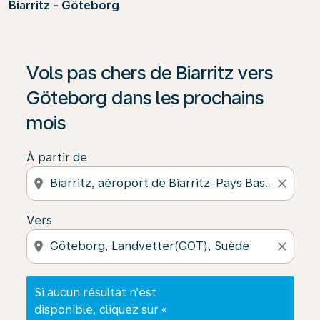
Biarritz - Göteborg
Si aucun résultat n’est disponible, cliquez sur « Trouver
Vols pas chers de Biarritz vers
Göteborg dans les prochains
mois
À partir de
location_on
close
Vers
location_on
close
Si aucun résultat n’est
disponible, cliquez sur «