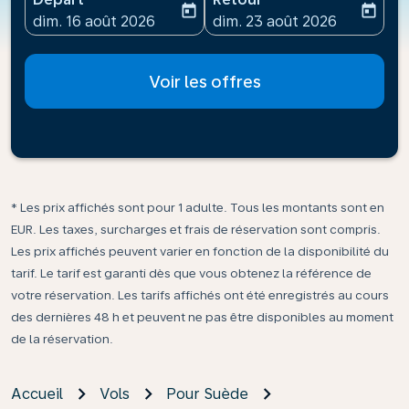
today
today
fc-booking-departure-date-aria-label
fc-booking-return-date-ari
dim. 16 août 2026
dim. 23 août 2026
Voir les offres
* Les prix affichés sont pour 1 adulte. Tous les montants sont en
EUR. Les taxes, surcharges et frais de réservation sont compris.
Les prix affichés peuvent varier en fonction de la disponibilité du
tarif. Le tarif est garanti dès que vous obtenez la référence de
votre réservation. Les tarifs affichés ont été enregistrés au cours
des dernières 48 h et peuvent ne pas être disponibles au moment
de la réservation.
Accueil
Vols
Pour Suède