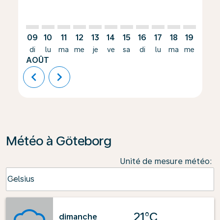
09
10
11
12
13
14
15
16
17
18
19
20
di
lu
ma
me
je
ve
sa
di
lu
ma
me
je
AOÛT
chevron_left
chevron_right
Météo à Göteborg
Unité de mesure météo
:
Weather unit option Celsius Selected
Celsius
keyboard_arrow_down
21°C
dimanche