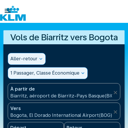

Vols de Biarritz vers Bogota
Aller-retour
expand_more
1 Passager, Classe Économique
expand_more
À partir de
close
Biarritz, aéroport de Biarritz-Pays Basque(BIQ), Fra
Vers
close
Bogota, El Dorado International Airport(BOG), Colo
Départ
Retour