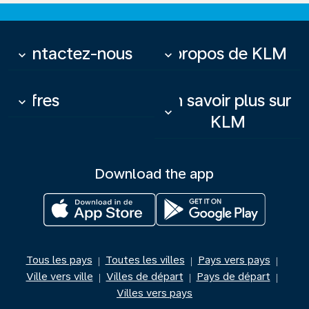
Contactez-nous
À propos de KLM
keyboard_arrow_down
keyboard_arrow_down
Offres
En savoir plus sur
keyboard_arrow_down
keyboard_arrow_down
KLM
Download the app
Tous les pays
Toutes les villes
Pays vers pays
|
|
|
Ville vers ville
Villes de départ
Pays de départ
|
|
|
Villes vers pays