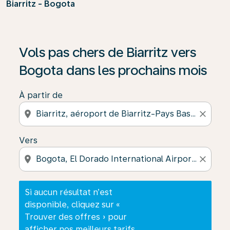
Biarritz - Bogota
Si aucun résultat n’est disponible, cliquez sur « Trouver
Vols pas chers de Biarritz vers
Bogota dans les prochains mois
À partir de
location_on
close
Vers
location_on
close
Si aucun résultat n’est
disponible, cliquez sur «
Trouver des offres » pour
afficher nos meilleurs tarifs