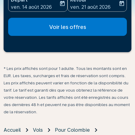
today
today
fc-booking-departure-date-aria-label
fc-booking-return-date-ari
ven. 14 août 2026
ven. 21 août 2026
Voir les offres
* Les prix affichés sont pour 1 adulte. Tous les montants sont en
EUR. Les taxes, surcharges et frais de réservation sont compris.
Les prix affichés peuvent varier en fonction de la disponibilité du
tarif. Le tarif est garanti dès que vous obtenez la référence de
votre réservation. Les tarifs affichés ont été enregistrés au cours
des dernières 48 h et peuvent ne pas être disponibles au moment
de la réservation.
Accueil
Vols
Pour Colombie