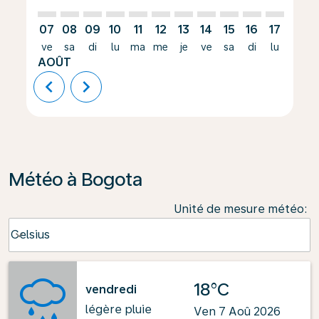
07
08
09
10
11
12
13
14
15
16
17
18
ve
sa
di
lu
ma
me
je
ve
sa
di
lu
ma
AOÛT
chevron_left
chevron_right
Météo à Bogota
Unité de mesure météo
:
Weather unit option Celsius Selected
Celsius
keyboard_arrow_down
18°C
vendredi
légère pluie
Ven 7 Aoû 2026