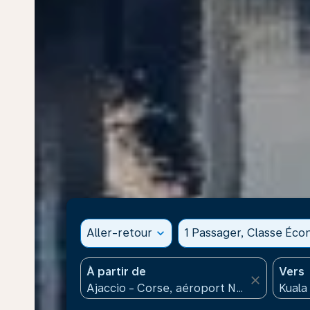
Aller-retour
expand_more
1 Passager, Classe Éc
À partir de
Vers
close