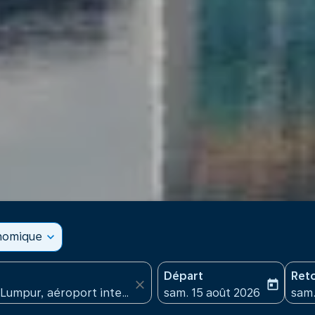
onomique
expand_more
Départ
Ret
close
today
fc-booking-departure-date
fc-b
sam. 15 août 2026
sam.