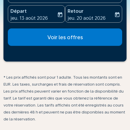
Départ
Retour
today
today
fc-booking-departure-date-aria-label
fc-booking-return-date-ari
jeu. 13 août 2026
jeu. 20 août 2026
Voir les offres
* Les prix affichés sont pour 1 adulte. Tous les montants sont en
EUR. Les taxes, surcharges et frais de réservation sont compris.
Les prix affichés peuvent varier en fonction de la disponibilité du
tarif. Le tarif est garanti dès que vous obtenez la référence de
votre réservation. Les tarifs affichés ont été enregistrés au cours
des dernières 48 h et peuvent ne pas être disponibles au moment
de la réservation.