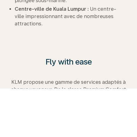
plongée sous-marine.
Centre-ville de Kuala Lumpur :
Un centre-
ville impressionnant avec de nombreuses
attractions.
Fly with ease
KLM propose une gamme de services adaptés à
chaque voyageur. De la classe Premium Comfort
confortable à la Classe Affaires. Explorez les
possibilités, consultez notre guide de voyage et
réservez dès aujourd’hui votre prochain voyage avec
nous.