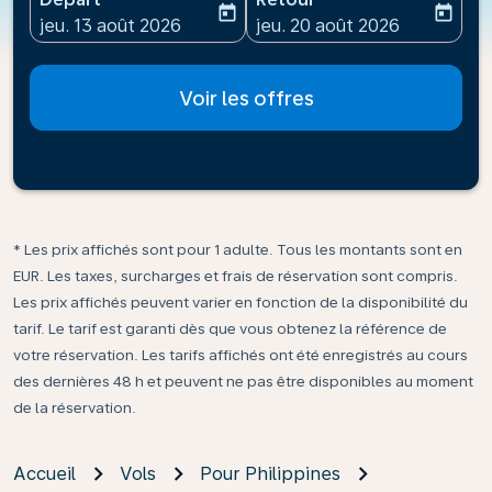
today
today
fc-booking-departure-date-aria-label
fc-booking-return-date-ari
jeu. 13 août 2026
jeu. 20 août 2026
Voir les offres
* Les prix affichés sont pour 1 adulte. Tous les montants sont en
EUR. Les taxes, surcharges et frais de réservation sont compris.
Les prix affichés peuvent varier en fonction de la disponibilité du
tarif. Le tarif est garanti dès que vous obtenez la référence de
votre réservation. Les tarifs affichés ont été enregistrés au cours
des dernières 48 h et peuvent ne pas être disponibles au moment
de la réservation.
Accueil
Vols
Pour Philippines