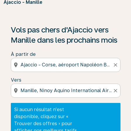
Ajaccio - Manille
Si aucun résultat n’est disponible, cliquez sur « Trouver
Vols pas chers d'Ajaccio vers
Manille dans les prochains mois
À partir de
location_on
close
Vers
location_on
close
Si aucun résultat n’est
disponible, cliquez sur «
Trouver des offres » pour
afficher nos meilleurs tarifs