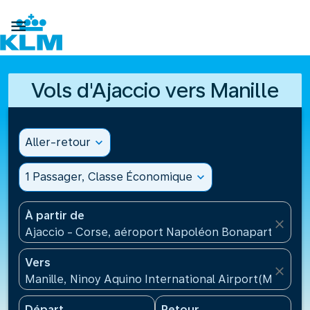

Vols d'Ajaccio vers Manille
Aller-retour
expand_more
1 Passager, Classe Économique
expand_more
À partir de
close
Ajaccio - Corse, aéroport Napoléon Bonaparte(AJA)
Vers
close
Manille, Ninoy Aquino International Airport(MNL), Ph
Départ
Retour