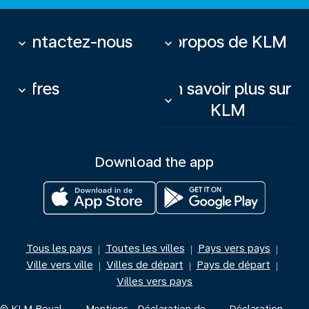
Contactez-nous
À propos de KLM
keyboard_arrow_down
keyboard_arrow_down
Offres
En savoir plus sur
keyboard_arrow_down
keyboard_arrow_down
KLM
Download the app
Tous les pays
Toutes les villes
Pays vers pays
|
|
|
Ville vers ville
Villes de départ
Pays de départ
|
|
|
Villes vers pays