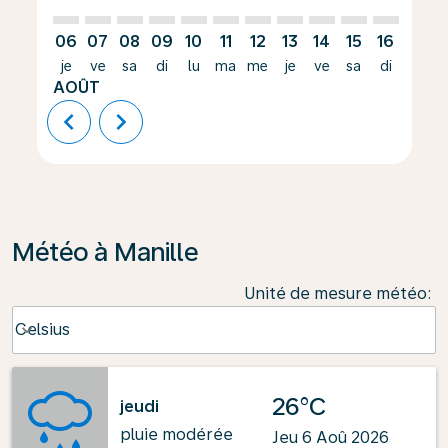
06
07
08
09
10
11
12
13
14
15
16
17
je
ve
sa
di
lu
ma
me
je
ve
sa
di
lu
AOÛT
chevron_left
chevron_right
Météo à Manille
Unité de mesure météo
:
Weather unit option Celsius Selected
Celsius
keyboard_arrow_down
26°C
jeudi
pluie modérée
Jeu 6 Aoû 2026