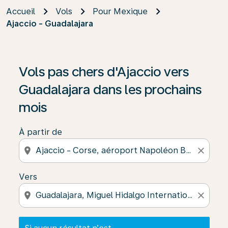
Accueil
Vols
Pour Mexique
Ajaccio - Guadalajara
Si aucun résultat n’est disponible, cliquez sur « Trouver
Vols pas chers d'Ajaccio vers
Guadalajara dans les prochains
mois
À partir de
location_on
close
Vers
location_on
close