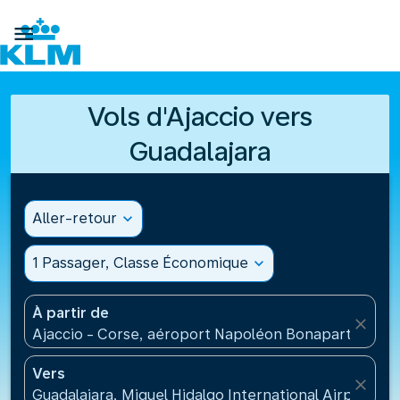

Vols d'Ajaccio vers
Guadalajara
Aller-retour
expand_more
1 Passager, Classe Économique
expand_more
À partir de
close
Ajaccio - Corse, aéroport Napoléon Bonaparte(AJA)
Vers
close
Guadalajara, Miguel Hidalgo International Airport(G