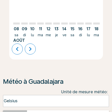
08
09
10
11
12
13
14
15
16
17
18
19
sa
di
lu
ma
me
je
ve
sa
di
lu
ma
me
AOÛT
chevron_left
chevron_right
Météo à Guadalajara
Unité de mesure météo
:
Weather unit option Celsius Selected
Celsius
keyboard_arrow_down