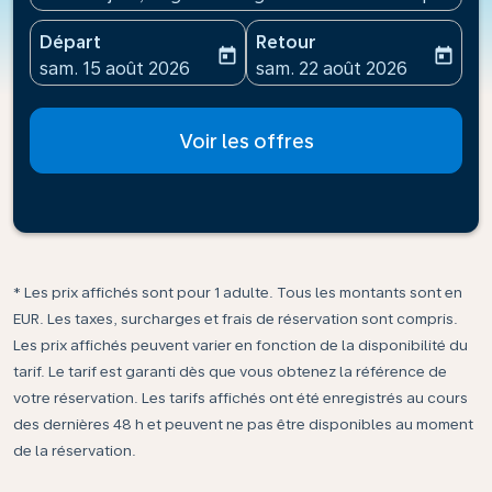
Départ
Retour
today
today
fc-booking-departure-date-aria-label
fc-booking-return-date-ari
sam. 15 août 2026
sam. 22 août 2026
Voir les offres
* Les prix affichés sont pour 1 adulte. Tous les montants sont en
EUR. Les taxes, surcharges et frais de réservation sont compris.
Les prix affichés peuvent varier en fonction de la disponibilité du
tarif. Le tarif est garanti dès que vous obtenez la référence de
votre réservation. Les tarifs affichés ont été enregistrés au cours
des dernières 48 h et peuvent ne pas être disponibles au moment
de la réservation.