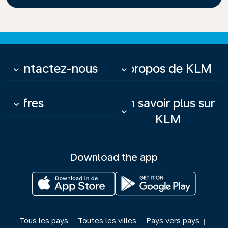
Contactez-nous
À propos de KLM
keyboard_arrow_down
keyboard_arrow_down
Offres
En savoir plus sur
keyboard_arrow_down
keyboard_arrow_down
KLM
Download the app
Tous les pays
Toutes les villes
Pays vers pays
|
|
|