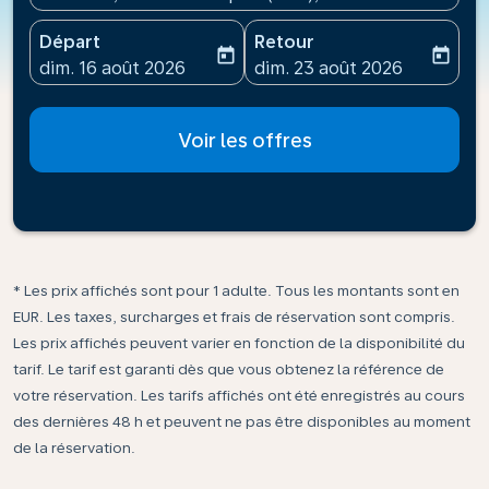
Départ
Retour
today
today
fc-booking-departure-date-aria-label
fc-booking-return-date-ari
dim. 16 août 2026
dim. 23 août 2026
Voir les offres
* Les prix affichés sont pour 1 adulte. Tous les montants sont en
EUR. Les taxes, surcharges et frais de réservation sont compris.
Les prix affichés peuvent varier en fonction de la disponibilité du
tarif. Le tarif est garanti dès que vous obtenez la référence de
votre réservation. Les tarifs affichés ont été enregistrés au cours
des dernières 48 h et peuvent ne pas être disponibles au moment
de la réservation.