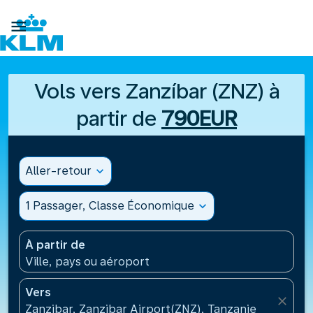

Vols vers Zanzíbar (ZNZ) à
partir de
790EUR
Aller-retour
expand_more
1 Passager, Classe Économique
expand_more
À partir de
Ville, pays ou aéroport
Vers
close
Zanzibar, Zanzibar Airport(ZNZ), Tanzanie