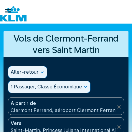

Vols de Clermont-Ferrand
vers Saint Martin
Aller-retour
expand_more
1 Passager, Classe Économique
expand_more
À partir de
close
Clermont Ferrand, aéroport Clermont Ferrand Auve
Vers
close
Saint-Martin, Princess Juliana International Airport