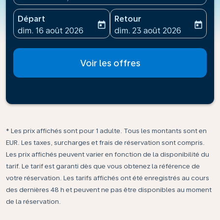
Départ
Retour
today
today
fc-booking-departure-date-aria-label
fc-booking-return-date-ari
dim. 16 août 2026
dim. 23 août 2026
Voir les offres
* Les prix affichés sont pour 1 adulte. Tous les montants sont en
EUR. Les taxes, surcharges et frais de réservation sont compris.
Les prix affichés peuvent varier en fonction de la disponibilité du
tarif. Le tarif est garanti dès que vous obtenez la référence de
votre réservation. Les tarifs affichés ont été enregistrés au cours
des dernières 48 h et peuvent ne pas être disponibles au moment
de la réservation.