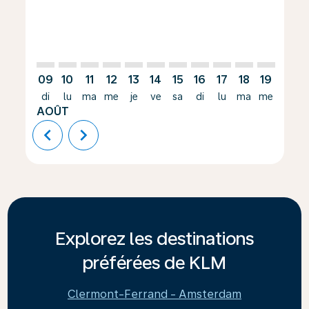
09
10
11
12
13
14
15
16
17
18
19
20
di
lu
ma
me
je
ve
sa
di
lu
ma
me
je
AOÛT
chevron_left
chevron_right
Explorez les destinations
préférées de KLM
Clermont-Ferrand - Amsterdam