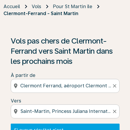
Accueil
Vols
Pour St Martin île
Clermont-Ferrand - Saint Martin
Si aucun résultat n’est disponible, cliquez sur « Trouver
Vols pas chers de Clermont-
Ferrand vers Saint Martin dans
les prochains mois
À partir de
location_on
close
Vers
location_on
close