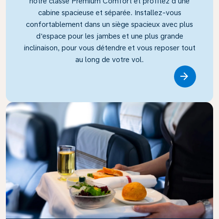
notre classe Premium Comfort et profitez d'une
cabine spacieuse et séparée. Installez-vous
confortablement dans un siège spacieux avec plus
d'espace pour les jambes et une plus grande
inclinaison, pour vous détendre et vous reposer tout
au long de votre vol.
Link