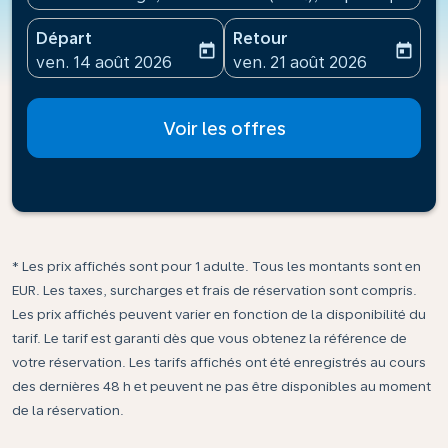
Départ
Retour
today
today
fc-booking-departure-date-aria-label
fc-booking-return-date-ari
ven. 14 août 2026
ven. 21 août 2026
Voir les offres
* Les prix affichés sont pour 1 adulte. Tous les montants sont en
EUR. Les taxes, surcharges et frais de réservation sont compris.
Les prix affichés peuvent varier en fonction de la disponibilité du
tarif. Le tarif est garanti dès que vous obtenez la référence de
votre réservation. Les tarifs affichés ont été enregistrés au cours
des dernières 48 h et peuvent ne pas être disponibles au moment
de la réservation.