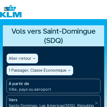

Vols vers Saint-Domingue
(SDQ)
Aller-retour
expand_more
1 Passager, Classe Économique
expand_more
À partir de
Ville, pays ou aéroport
Vers
close
Santo Domingo, Las Americas(SDQ), République Dom