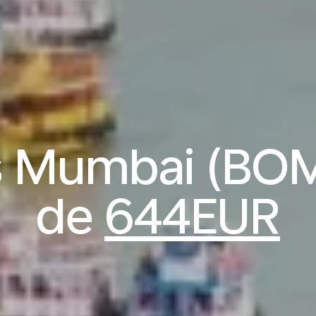
s Mumbai (BOM)
de
644EUR