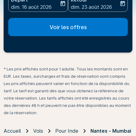
today
today
fc-booking-departure-date-aria-label
fc-booking-return-date-ari
dim. 16 août 2026
dim. 23 août 2026
Voir les offres
* Les prix affichés sont pour 1 adulte. Tous les montants sont en
EUR. Les taxes, surcharges et frais de réservation sont compris.
Les prix affichés peuvent varier en fonction de la disponibilité du
tarif. Le tarif est garanti dès que vous obtenez la référence de
votre réservation. Les tarifs affichés ont été enregistrés au cours
des dernières 48 h et peuvent ne pas être disponibles au moment
de la réservation.
Accueil
Vols
Pour Inde
Nantes - Mumbai