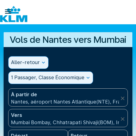

Vols de Nantes vers Mumbai
Aller-retour
expand_more
1 Passager, Classe Économique
expand_more
À partir de
close
Nantes, aéroport Nantes Atlantique(NTE), France
Vers
close
Mumbai Bombay, Chhatrapati Shivaji(BOM), Inde
Départ
Retour