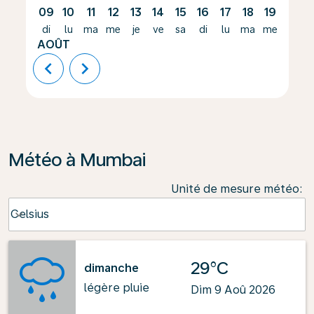
09
10
11
12
13
14
15
16
17
18
19
20
di
lu
ma
me
je
ve
sa
di
lu
ma
me
je
AOÛT
chevron_left
chevron_right
Météo à Mumbai
Unité de mesure météo
:
Weather unit option Celsius Selected
Celsius
keyboard_arrow_down
29°C
dimanche
légère pluie
Dim 9 Aoû 2026