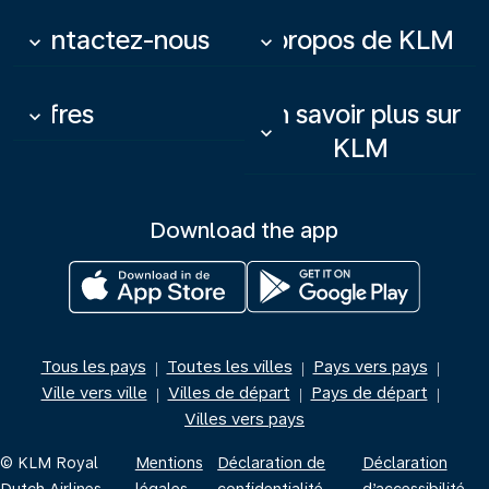
Contactez-nous
À propos de KLM
keyboard_arrow_down
keyboard_arrow_down
Offres
En savoir plus sur
keyboard_arrow_down
keyboard_arrow_down
KLM
Download the app
Tous les pays
Toutes les villes
Pays vers pays
|
|
|
Ville vers ville
Villes de départ
Pays de départ
|
|
|
Villes vers pays
© KLM Royal
Mentions
Déclaration de
Déclaration