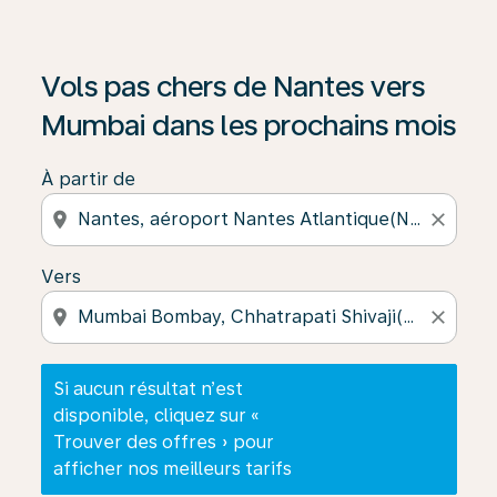
Si aucun résultat n’est disponible, cliquez sur « Trouver
Vols pas chers de Nantes vers
Mumbai dans les prochains mois
À partir de
location_on
close
Vers
location_on
close
Si aucun résultat n’est
disponible, cliquez sur «
Trouver des offres » pour
afficher nos meilleurs tarifs