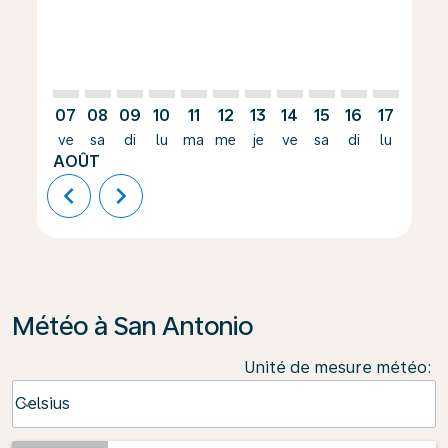
07
08
09
10
11
12
13
14
15
16
17
18
ve
sa
di
lu
ma
me
je
ve
sa
di
lu
ma
AOÛT
chevron_left
chevron_right
Météo à San Antonio
Unité de mesure météo
:
Weather unit option Celsius Selected
Celsius
keyboard_arrow_down