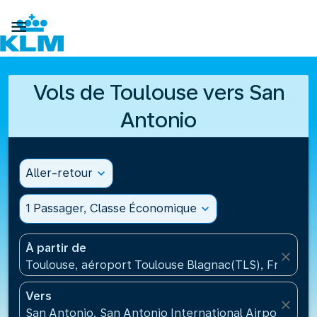

Vols de Toulouse vers San
Antonio
Aller-retour
expand_more
1 Passager, Classe Économique
expand_more
À partir de
close
Toulouse, aéroport Toulouse Blagnac(TLS), France
Vers
close
San Antonio, San Antonio International Airport(SAT)