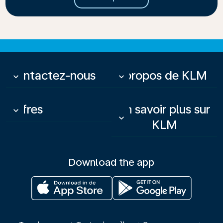
Contactez-nous
À propos de KLM
keyboard_arrow_down
keyboard_arrow_down
Offres
En savoir plus sur
keyboard_arrow_down
keyboard_arrow_down
KLM
Download the app