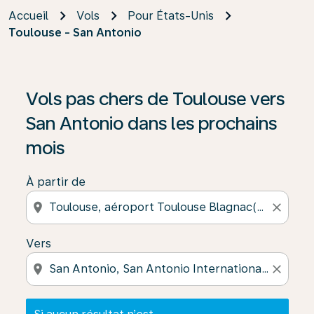
Accueil
Vols
Pour États-Unis
Toulouse - San Antonio
Si aucun résultat n’est disponible, cliquez sur « Trouver
Vols pas chers de Toulouse vers
San Antonio dans les prochains
mois
À partir de
location_on
close
Vers
location_on
close