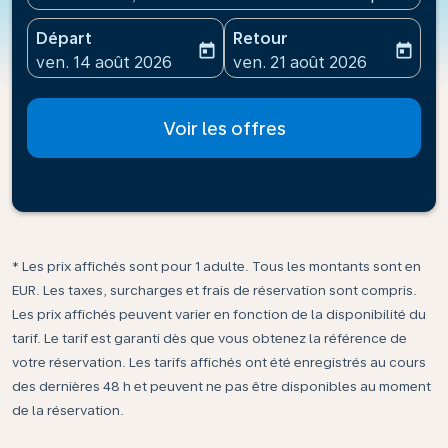
Départ
Retour
today
today
fc-booking-departure-date-aria-label
fc-booking-return-date-ari
ven. 14 août 2026
ven. 21 août 2026
Voir les offres
* Les prix affichés sont pour 1 adulte. Tous les montants sont en
EUR. Les taxes, surcharges et frais de réservation sont compris.
Les prix affichés peuvent varier en fonction de la disponibilité du
tarif. Le tarif est garanti dès que vous obtenez la référence de
votre réservation. Les tarifs affichés ont été enregistrés au cours
des dernières 48 h et peuvent ne pas être disponibles au moment
de la réservation.