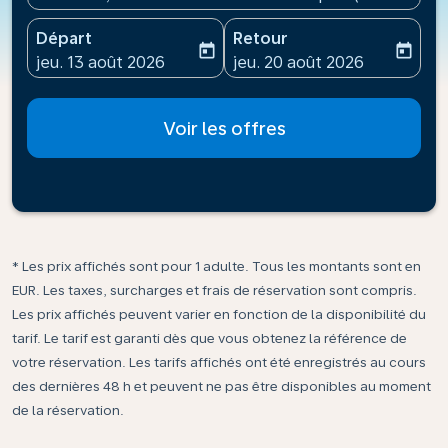
Départ
Retour
today
today
fc-booking-departure-date-aria-label
fc-booking-return-date-ari
jeu. 13 août 2026
jeu. 20 août 2026
Voir les offres
* Les prix affichés sont pour 1 adulte. Tous les montants sont en
EUR. Les taxes, surcharges et frais de réservation sont compris.
Les prix affichés peuvent varier en fonction de la disponibilité du
tarif. Le tarif est garanti dès que vous obtenez la référence de
votre réservation. Les tarifs affichés ont été enregistrés au cours
des dernières 48 h et peuvent ne pas être disponibles au moment
de la réservation.