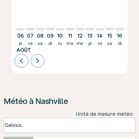
06
07
08
09
10
11
12
13
14
15
16
17
je
ve
sa
di
lu
ma
me
je
ve
sa
di
lu
AOÛT
chevron_left
chevron_right
Météo à Nashville
Unité de mesure météo
:
Weather unit option Celsius Selected
Celsius
keyboard_arrow_down