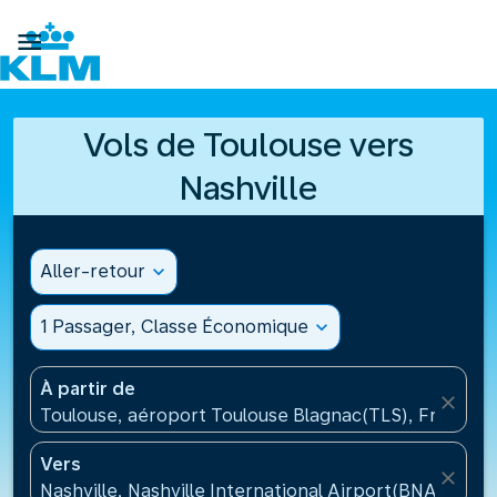

Vols de Toulouse vers
Nashville
Aller-retour
expand_more
1 Passager, Classe Économique
expand_more
À partir de
close
Toulouse, aéroport Toulouse Blagnac(TLS), France
Vers
close
Nashville, Nashville International Airport(BNA), État