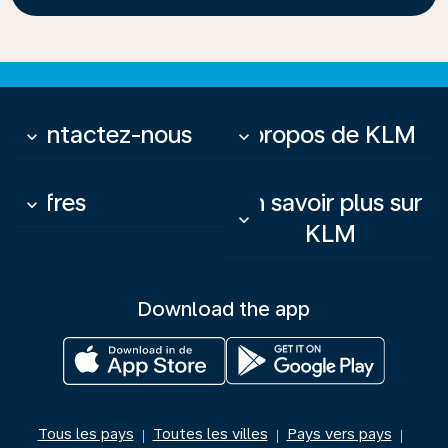
Contactez-nous
À propos de KLM
keyboard_arrow_down
keyboard_arrow_down
Offres
En savoir plus sur
keyboard_arrow_down
keyboard_arrow_down
KLM
Download the app
Tous les pays
Toutes les villes
Pays vers pays
|
|
|