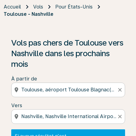
Accueil
Vols
Pour États-Unis
Toulouse - Nashville
Si aucun résultat n’est disponible, cliquez sur « Trouver
Vols pas chers de Toulouse vers
Nashville dans les prochains
mois
À partir de
location_on
close
Vers
location_on
close