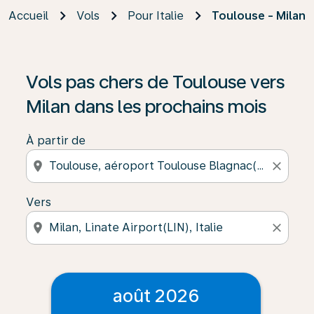
Accueil
Vols
Pour Italie
Toulouse - Milan
Vols pas chers de Toulouse vers
Milan dans les prochains mois
À partir de
location_on
close
Vers
location_on
close
août 2026