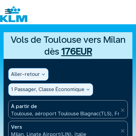

Vols de Toulouse vers Milan
dès
176EUR
Aller-retour
expand_more
1 Passager, Classe Économique
expand_more
À partir de
close
Toulouse, aéroport Toulouse Blagnac(TLS), France
Vers
close
Milan, Linate Airport(LIN), Italie