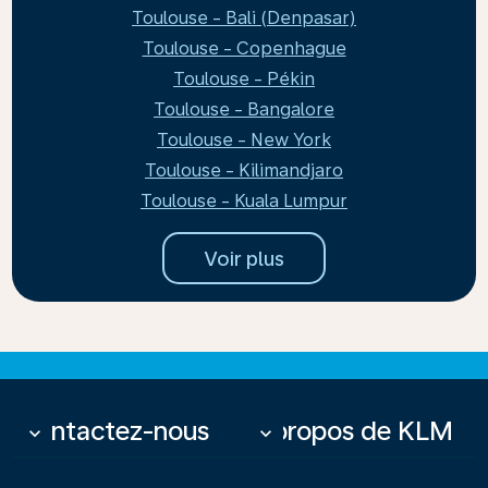
Toulouse - Bali (Denpasar)
Toulouse - Copenhague
Toulouse - Pékin
Toulouse - Bangalore
Toulouse - New York
Toulouse - Kilimandjaro
Toulouse - Kuala Lumpur
Voir plus
Contactez-nous
À propos de KLM
keyboard_arrow_down
keyboard_arrow_down