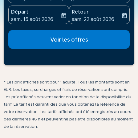
Départ
Retour
today
today
fc-booking-departure-date-aria-label
fc-booking-return-date-ari
sam. 15 août 2026
sam. 22 août 2026
Voir les offres
* Les prix affichés sont pour 1 adulte. Tous les montants sont en
EUR. Les taxes, surcharges et frais de réservation sont compris.
Les prix affichés peuvent varier en fonction de la disponibilité du
tarif. Le tarif est garanti dès que vous obtenez la référence de
votre réservation. Les tarifs affichés ont été enregistrés au cours
des dernières 48 h et peuvent ne pas être disponibles au moment
de la réservation.