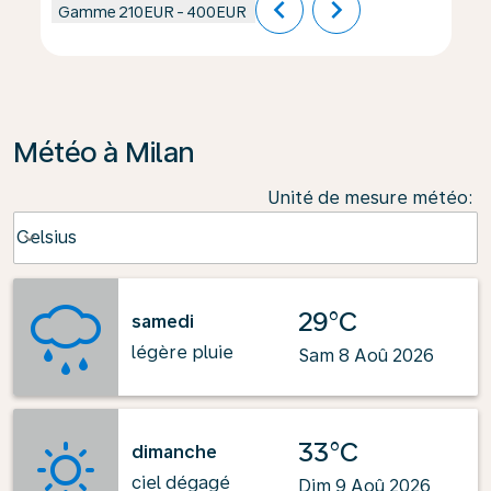
chevron_left
chevron_right
Gamme
210EUR
-
400EUR
Météo à Milan
Unité de mesure météo
:
Weather unit option Celsius Selected
Celsius
keyboard_arrow_down
29°C
samedi
légère pluie
Sam 8 Aoû 2026
33°C
dimanche
ciel dégagé
Dim 9 Aoû 2026